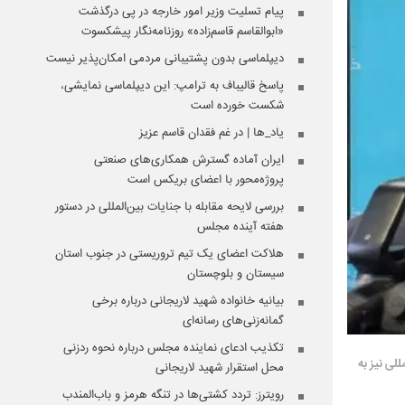
پیام تسلیت وزیر امور خارجه در پی درگذشت
«ابوالقاسم قاسم‌زاده» روزنامه‌نگار پیشکسوت
دیپلماسی بدون پشتیبانی مردمی امکان‌پذیر نیست
پاسخ قالیباف به ترامپ: این دیپلماسی نمایشی،
شکست خورده است
یاد_ها | در غم فقدان قاسم عزیز
ایران آماده گسترش همکاری‌های صنعتی
پروژه‌محور با اعضای بریکس است
بررسی لایحه مقابله با جنایات بین‌المللی در دستور
هفته آینده مجلس
هلاکت اعضای یک تیم تروریستی در جنوب استان
سیستان و بلوچستان
بیانیه خانواده شهید لاریجانی درباره برخی
گمانه‌زنی‌های رسانه‌ای
تکذیب ادعای نماینده مجلس درباره نحوه ردزنی
لمللی نیز به
محل استقرار شهید لاریجانی
رویترز: تردد کشتی‌ها در تنگه هرمز و باب‌المندب