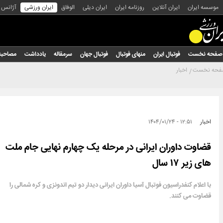
موسسه ایران
ایران آنلاین
روزنامه ایران
ایران دیلی
الوفاق
ایران ورزشی
آژانس
صفحه نخست
فوتبال ایران
منهای فوتبال
فوتبال جهان
سرمقاله
یادداشت
مصاحبه
حه نخست
اخبار
اخبار
۱۲:۵۱ - ۱۴۰۴/۰۱/۲۴
قضاوت داوران ایرانی در مرحله یک چهارم نهایی جام ملت
های زیر ۱۷ سال
با اعلام کنفدراسیون فوتبال آسیا داوران ایرانی دیدار دو تیم اندونزی و کره شمالی را
قضاوت می کنند.