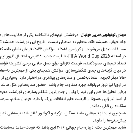
مهدی توتونچی/مربی فوتبال
: درخشش تیم‌های ناشناخته یکی از جذابیت‌های هر
جام جهانی همیشه فقط متعلق به مدعیان نیست. تاریخ این تورنمنت همیشه ثابت 
مسابقات تبدیل می‌شوند. از کرواسی ۲۰۱۸ تا مراکش ۲۰۲۲، فوتبال نشان داده که شگفتی‌سازی دیگر اتفاقی عجیب نیست؛ بلکه بخشی از DNA جام جهانی است.
در آستانه 2026 FIFA World Cup، ب
تعداد تیم‌های صعودکننده، فرصت تازه‌ای برای نسل طلایی برخی کشورها فراهم کر
حالا دیگر تجربه، اعتمادبه‌نفس و ستاره‌های بیشتری در اختیار دارد. بسیاری ا
در اروپا نیز نروژ می‌تواند چهره متفاوت جام باشد. حضور ستاره‌هایی مثل هالند
برخی تحلیل‌ها حتی این تیم را یکی از جدی‌ترین شگفتی‌سازهای تورنمنت معرفی 
از آسیا نیز ژاپن همچنان ظرفیت خلق اتفاقات بزرگ را دارد. فوتبال منظم، سرعت 
سقف‌های قبلی بدانند.
همچنین نباید از تیم‌هایی مانند سنگال، ترکیه و اکوادور غافل شد؛ تیم‌هایی که ب
پیش‌بینی‌ها را دارند.
شاید مهم‌ترین نکته درباره جام جهانی ۲۰۲۶ این