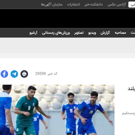
شی
آژانس عکس
دانشکده خبر
انتشارات
سازمان آگهی‌ها
شت
مصاحبه
گزارش
ویدیو
تصاویر
ورزش‌های زمستانی
آرشیو
29599
لند
رمستقیم