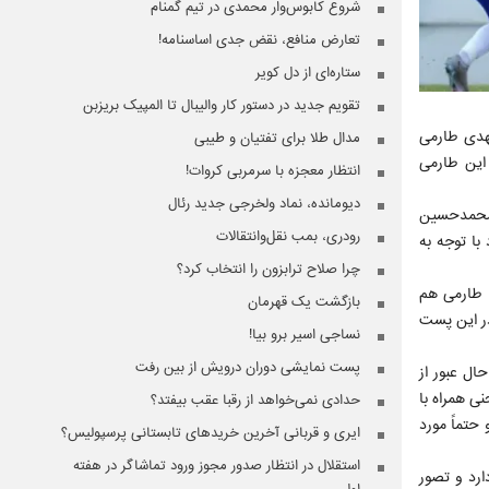
شروع کابوس‌وار محمدی در تیم گمنام
تعارض منافع، نقض جدی اساسنامه!
ستاره‌ای از دل کویر
تقویم جدید در دستور کار والیبال تا المپیک بریزبن
مهدی طارمی
مدال طلا برای تفتیان و طیبی
 این طارمی
انتظار معجزه با سرمربی کروات!
دیومانده، نماد ولخرجی جدید رئال
ریک تیم ملی همراه شد استوری محمدحسین
رودری، بمب نقل‌وانتقالات
با توجه به
چرا صلاح ترابزون را انتخاب کرد؟
. طارمی هم
بازگشت یک قهرمان
 در این پست
نساجی اسیر برو بیا!
پست نمایشی دوران درویش از بین رفت
ال عبور از
ی همراه با
حدادی نمی‌خواهد از رقبا عقب بیفتد؟
حتماً مورد
ایری و قربانی آخرین خریدهای تابستانی پرسپولیس؟
استقلال در انتظار صدور مجوز ورود تماشاگر در هفته
ارد و تصور