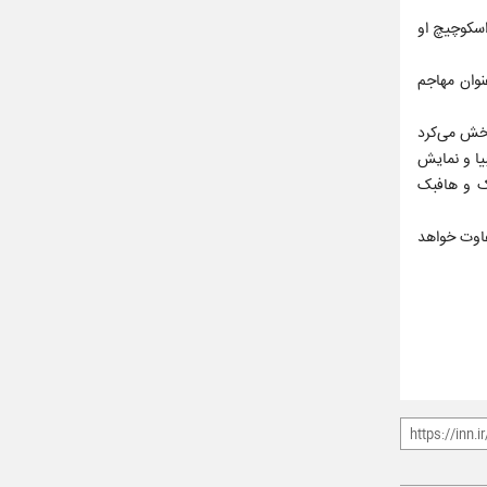
ه سرمربیگری اسکوچیچ او
به عنوان مهاجم
پخش می‌کرد
 تمایل دارد.با این وجود بعد از شروع به عنوان هافبک پست 10 مقابل گامبیا و نمایش
وک و هافبک
تا حدی متفاوت خواهد