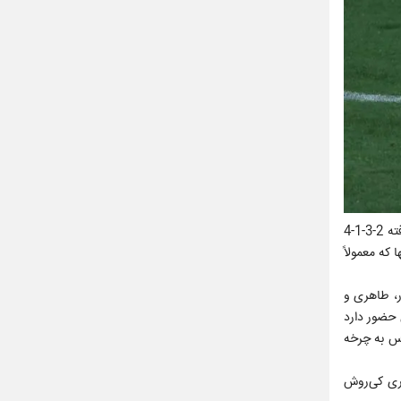
تیم ملی در دوره سرمربیگری امیر قلعه‌نویی با چند سیستم مختلف به میدان رفته اما بیشترین سیستمی که به‌عنوان سیستم پایه مورد استفاده قرار گرفته 2-3-1-4
 هافبک بازیساز مقابل آنها که معمولاً
ور، طاهری و
در عین حال از آنجا که در پست10 فقط سامان قدوس حضور دارد
وس به چرخه
ربیگری کی‌روش