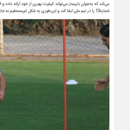
شماره10 را در تیم ملی ایفا کند و این‌طوری به شکل غیرمستقیم به جایگاه سامان قدوس که به‌نوعی در ترکیب اصلی تیم ملی تضمین شده است حمله کرده.