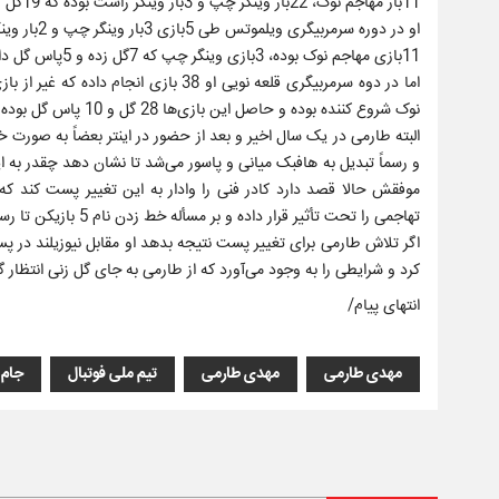
11بار مهاجم نوک، 22بار وینگر چپ و 3بار وینگر راست بوده که 19گل زده و 8پاس گل داده است.
11بازی مهاجم نوک بوده، 3بازی وینگر چپ که 7گل زده و 5پاس گل داده است.
اما در دوه سرمربیگری قلعه نویی او 38 
نوک شروع کننده بوده و حاصل این بازی‌ها 28 گل و 10 پاس گل بوده است.
البته طارمی در یک سال اخیر و بعد از حضور در اینتر بعضاً به صور
موفقش حالا قصد دارد کادر فنی را وادار به این تغییر پست کند که
تهاجمی را تحت تأثیر قرار داده و بر مسأله خط زدن نام 5 بازیکن تا رسیدن به فهخرست نهایی تأثیرگذار باشد.
کرد و شرایطی را به وجود می‌آورد که از طارمی به جای گل زنی انتظار 
انتهای پیام/
مهدی طارمی
مهدی طارمی
تیم ملی فوتبال
جام 