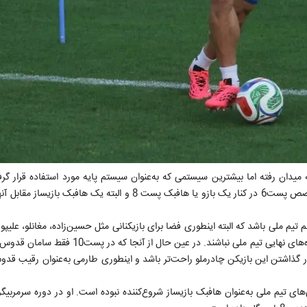
است. سیستمی مشتق از 2-4-4 که به‌جای استفاده از یک بازیکن متخصص پست6 در کنار یک بازو یا هافبک پست 8 و البته یک
 تیم ملی باشد که البته اینطوری فضا برای بازیکنانی مثل حسین‌زاده، مغانلو، علیپ
اکرت باز خواهد شد و شاید اصلاً هیچ‌کدام از این نفرات جزو خط‌خورده‌های نهایی تیم ملی نباشند. 
ار گذاشتن این بازیکن چادرملو راحت‌تر باشد و اینطوری طارمی به‌عنوان رقیب قد
رد اما هیچ‌گاه در بازی‌های تیم ملی به‌عنوان هافبک بازیساز شروع‌کننده نبوده است. او در دوره سرم