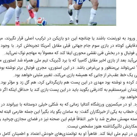
ود به تورنمنت باشند یا چنانچه این دو بازیکن در ترکیب اصلی قرار نگیرند، 
دقایقی کوتاه در بازی سوم جام جهانی قبلی مقابل آمریکا تجربه‌اش کرد. با وجود
 فوتبال و در بخش فنی نقشی محوری ایفا کند که معمولاً به مهاجم نوک نمی‌آید.
مهدی طارمی که یکی از امیدهای تیم ملی در جام جهانی به حساب می‌آید بعد از بازی اخیر مقابل گامبیا که با برد 3ب
 نمی‌تواند بی‌منظور و بی‌غرض باشد. در این استوری، مجری فوتبال برتر نوشته بود 
رمی یک خط عقب‌تر از جایی که همیشه بازی می‌کند، تغییر مثبتی خواهد بود.
 کرده و نوشته بود مهدی در این پست هم بازیگردانی کرد، هم گل زد و مؤثر بود
نه‌چندان غیرمستقیم به کادرفنی بگوید باید در این پست بازی کند یا حداقل اینکه اگر
خواهد بود.
 او در میکسزون ورزشگاه آنتالیا زمانی که به شکلی خیلی دوستانه با بیرانوند در ح
خطاب به یکی از خبرنگاران گفت: به سامان بگو یاد بگیر! این جمله طارمی البته لحن
ته مهمش مطرح شد یا خیر. اتفاقاً فیلم این صحنه نیز در فضای مجازی چرخید و 
 و همکارنش تأثیرگذاشته هنوز مشخص نیست.
ر تیم ملی ایفا کند. ظاهراً او به توانمندی‌های خودش اعتماد و اطمینان کامل د