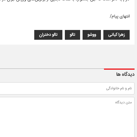
انتهای پیام/
زهرا کیانی
ووشو
تالو
تالو دختران
دیدگاه ها