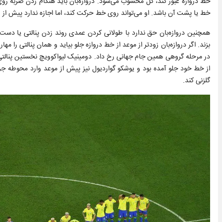
خط دروازه عبور کند، گل محسوب می‌شود. دروازه‌بان باید هنگام زدن ضربه رو
خط یا پشت آن باشد. او می‌تواند روی خط حرکت کند، اما اجازه ندارد پیش از ضر
همچنین دروازه‌بان حق ندارد با طولانی کردن عمدی روند زدن پنالتی یا دست زدن
در مرحله گروهی همین جام جهانی رخ داد. دومینیک لیواکوویچ نخستین پنالتی هری
از خط خود جلو آمده بود و یوشکو گواردیول نیز پیش از موعد وارد محوطه 
گلزنی کند.