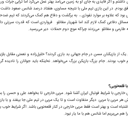
اشتم و اگر قایدی به جای او به زمین می‌آمد بهتر عمل می‌کرد اما ترابی جرأت ور
افق بودم. در این بازی تیم ملی با نتیجه مساوی، هفتاد درصد شانس صعود داشت ا
د که علاوه بر موارد نفوذی ، به برگشت و دفاع هم کمک می‌کردند که تیم ضدحم
مسائل دفاعی کمک لازم کند اما شهریار مغانلو فرواردی است که قدرت سرزنی دار
 طارمی و مغانلو می‌زدند چراکه موج‌ دوم حملات دیر می‌رسید.
م یک از بازیکنان مسن در جام جهانی بد بازی کردند؟ خلیل‌زاده و نعمتی مقابل بلژ
 خوب بودند. جام بزرگ بازیکن بزرگ می‌خواهد. نه‌اینکه باید جوانان را نادیده گر
 قلعه‌نویی؟
که مربی خارجی با شرایط فوتبال ایران آشنا شود. مربی خارجی تا بخواهد علی و حسن را 
ش هر مربی با مربی دیگر متفاوت است و تا یک مربی در تیم ملی جا بیفتد و‌ با بازی
شتباه است و بهتر است فقط مربی خارجی در کنار قلعه‌نویی باشد. اگر شرایط خوب بو
 می‌بریم اما شانس هم با ما یار نبود.