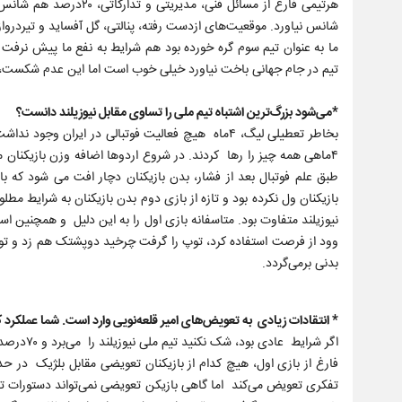
هرتیمی فارغ از مسائل 
شانس نیاورد. موقعیت‌های ازدست رفته، پنالتی، گل آفساید و تیردروازه
ما به عنوان تیم سوم گره خورده بود هم شرایط به نفع ما پیش نرفت ک
تیم در جام جهانی باخت نیاورد خیلی خوب است اما این عدم شکست، ا
*می‌شود بزرگ‌ترین اشتباه تیم ملی را تساوی مقابل نیوزیلند دانست؟
بخاطر تعطیلی لیگ، ۴ماه هیچ فعالیت فوتبالی در ایرا
۴ماهی همه چیز را رها کردند. در شروع اردوها اضافه وزن بازیکنا
طبق علم فوتبال بعد از فشار، بدن بازیکنان دچار افت می شود که با
بازیکنان ول نکرده بود و تازه از بازی دوم بدن بازیکنان به شرایط مطل
وود از فرصت استفاده کرد، توپ را گرفت چرخید دوپشتک هم زد و ت
بدنی برمی‌گردد.
* انتقادات زیادی به تعویض‌های امیر قلعه‌نویی وارد است. شما عملکرد ک
اگر شرایط عادی بود، شک نکنید تیم ملی نیوزیلند را می‌برد و ۷۰درصد مسیر صعود را طی می‌کرد.
فارغ از بازی اول، هیچ کدام از بازیکنان تعویضی مقابل بلژیک در ح
تفکری تعویض می‌کند اما گاهی بازیکن تعویضی نمی‌تواند دستورات تاکتی