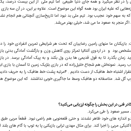
فنی، مدیریتی و تدارکاتی، ۲۰درصد هم شانس را در نظر میگیرد و همه جای دنیا طبیعی اما تیم ملی از این بیست در
‌هایی که علیه ایران بود همه گواه این موضوع است. علاوه بر این، در آن سه بازی 
ه به سهم خود عجیب بود. تیم ملی بد نبود اما تاریخ‌سازی آنچنانی هم انجام نشد
گر منجر به صعود ما می شد، خیلی بهتر می‌شد.
ن وجود نداشت. بازیکنان ما منهای رامین رضاییان که تحت هر شرایطی تمرین انفرادی خود را د
ن مشخص بود و در اردوی آنتالیا تمرکز روی کاهش وزن و بازگشت آمادگی بدنی باز
ید زمان بگذرد تا به قول قدیمی ها بدن ول بکند و به پیک آ‌مادگی برسد. در با
وب رسید. نمونه‌اش هم شجاع خلیل‌زاده که در بازی بلژیک زمین تا آسمان با بازی اب
نیوزیلند متفاوت بود. متاسفانه بازی اول را به این دلیل و همچنین استقرار اشتباه خط هافبک از دست دادیم . ۴مرتبه پشت خ
وپ گل شد. متاسفانه دو هافبک وسط ما جاگیری خوبی نداشتند که این موضوع هم
ادر فنی در این بخش را چگونه ارزیابی می‌کنید؟
دو اندازه های خود ظاهر نشدند و حتی قلعه‌نویی هم راضی نبود. قطعاً مربی طبق 
کی مربی را اجرا کند. برای مثال مهدی ترابی بازیکنی پا به توپ با گام های بلند ا