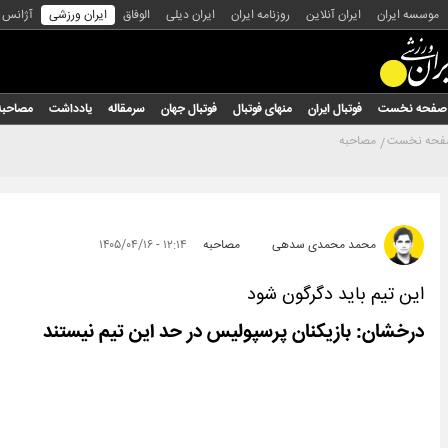
موسسه ایران
ایران آنلاین
روزنامه ایران
ایران دیلی
الوفاق
ایران ورزشی
آژانس
صفحه نخست
فوتبال ایران
منهای فوتبال
فوتبال جهان
سرمقاله
یادداشت
مصاحبه
حه نخست
مصاحبه
محمد محمدی سدهی
مصاحبه
۱۲:۱۴ - ۱۴۰۵/۰۴/۱۶
این تیم باید دگرگون شود
درخشان: بازیکنان پرسپولیس در حد این تیم نیستند