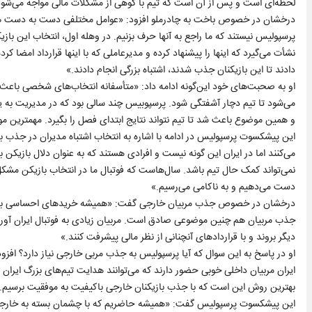
لحظه‌ای است و پس از آن است که تیم با کوهی از مشکلات مالی مواجه می‌شود
درخشان در خصوص باخت به چادرملو افزود: «عوامل مختلفی دست به دست هم داد
پرسپولیس نیستند که ما راجع به آنها حرف بزنیم. در وهله اول، انتخاب این بازیکن
نشأت می‌گیرد که اینها را پیشنهاد کرده و مدیرعاملی که با اینها قرارداد امضا 
دادند تا این بازیکنان جذب شدند، اشتباه بزرگی انجام دادند.»
او به صحبت‌های خود این‌گونه ادامه داد: «متأسفانه انتخاب‌های شخصی باع
می‌شود تا تیم دچار آشفتگی شود. پرسپوبیس چند سالی بود که در مدیریت به ی
و همین موضوع باعث شد تا تیم نتواند نتایج ابتدای فصل را بگیرد. مهمترین 
این پیشکسوت پرسپولیس در ادامه با اشاره به انتخاب اشتباه مدیران در جذب 
می‌کنند اما در ایران این گونه نیست و افرادی هستند که به عنوان دلال بازیکن 
نمی‌تواند کمک حال تیم باشد. سال‌هاست که فوتبال ما در انتخاب بازیکن مشکل
دست می‌دهیم و به ناکامی می‌رسیم.»
درخشان در خصوص جذب مربیان خارجی گفت: «همیشه خریدهای احساسی به پرسپ
جذب مربیان هم چنین موضوعی صادق است. مربیان زیادی به فوتبال ایران آوردیم که
دیگر بروند و با قراردادهای آنچنانی از نظر مالی پیشرفت کنند.»
او در پاسخ به این سوال که آیا پرسپولیس به جذب مربی خارجی نیاز دارد؟ افزود: 
ایران مربیان داخلی خوبی حضور دارند که می‌توانند هدایت تیم‌های بزرگ ایران 
بهترین روش این است که با جذب بازیکنان خارجی باکیفیت به موفقیت برسیم.
این پیشکسوت پرسپولیس گفت: «همیشه حاضریم که با چشمان بسته به خارجی‌