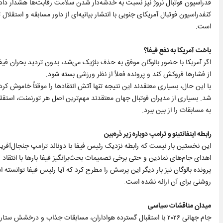
فدراسیون فوتبال نروژ نیز نسبت به خدشه‌دار شدن سلامت رقابت‌ها هشدار داد و
کنفدراسیون فوتبال آمریکای جنوبی با انتشار بیانیه‌ای از داور مسابقه و استقلال
است.
باخت آمریکا به نفع فیفا؟
اگر آمریکا با حضور بالوگان موفق به حذف بلژیک می‌شد، بدون تردید بحران فیف
از فشارها فروکش کند و پرونده فعلاً از نظر ورزشی بسته شود.
با این حال، بسیاری معتقدند این نتیجه تنها آتش انتقادها را موقتاً خاموش کرده
شد. بسیاری از مدیران فوتبال جهان معتقدند مهم‌ترین اصل هر تورنمنت، استق
به مسابقات را از بین ببرد.
رابطه اینفانتینو و ترامپ دوباره زیر ذره‌بین
این نخستین بار نیست که رابطه نزدیک رئیس فیفا با دونالد ترامپ جنجال‌آفرین 
اهدای جام‌های نمادین و حتی برخی تصمیمات بحث‌برانگیز فیفا بارها با انتقاد ر
پرونده بالوگان نیز بار دیگر این پرسش را مطرح کرد که آیا رئیس فیفا توانسته
روشنی برای آن ارائه نشده است.
میدان مناقشات سیاسی
جام جهانی ۲۰۲۶ با استقبال گسترده هواداران، مسابقات جذاب و درخشش س