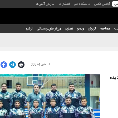
شی
آژانس عکس
دانشکده خبر
انتشارات
سازمان آگهی‌ها
شت
مصاحبه
گزارش
ویدیو
تصاویر
ورزش‌های زمستانی
آرشیو
30374
یده