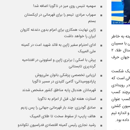
سهمیه تنیس روی میز در ناگویا اضافه شد!
سهراب مرادی: تیمم را برای قهرمانی در ازبکستان
بستم
ژاپن نهایت همکاری برای اعزام بدون دغدغه کاروان
ته به خاطر
ایران را خواهد داشت
 با مسببان
ادای احترام سفیر ژاپن به قائد شهید امت در کمیته
این باخت نخواهد داشت. رقابت‌های کشتی آزاد جوانان ۲۰۲۶ قهرمانی آسیا در روزهای ۱۳ و ۱۴ تیرماه در شهر پاتایا تایلند برگزار شد و تیم ایران با ۳ مدال طلا، ۲
ملی المپیک
سطح جهان حرف
پرش با اسکی | برتری ژاپن و اسلوونی در افتتاحیه
گرندپری تابستانی
ی یک شکست
ارزیابی تخصصی پزشکی بانوان ملی‌پوش
الی است که
پارادوومیدانی؛ گامی کلیدی در مسیر ناگویا
در رویدادی
قهرمانان هندبال پایه مناطق کشور مشخص شدند
«هرچند کسب
 کسب عنوان
استارت هفته اول، قبل از اعزام به ناگویا
اسیون کشتی
صادق گودرزی: چند بار قهرمانی جهانی را پس زدیم
اندازه تیم
هالف پایپ؛ از سقوط سخت تا طلای المپیک
اده بود.
رشید نجاری رئیس کمیته اقتصادی فدراسیون تکواندو