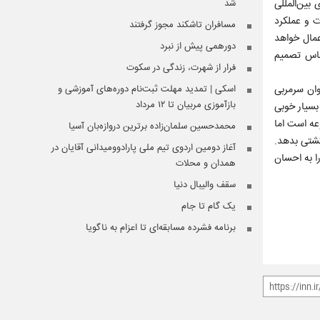
بین‌المللی
شد
 و عملکرد
مسافران تاشکند مجوز گرفتند
عمال خواهد
دورهمی پیش از نبرد
اساس تصمیم
فرار از شهرت، زندگی در سکوت
وان سرمربی
اسکی | تمدید مهلت ثبت‌نام دوره‌های آموزشی و
بازآموزی مربیان تا ۱۲ مرداد
بسیار خوبی
عه است اما
محمدحسین سلمان‌زاده برترین دروازه‌بان آسیا
کشتی بدهد.
آغاز دومین اردوی تیم ملی پارادوومیدانی آقایان در
را به احسان
همدان و محلات
سقف والیبال دنیا
یک گام تا جام
برنامه فشرده مسابقه‌ای تا اعزام به ناگویا