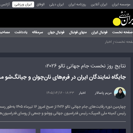
موسسه ایران
ایران آنلاین
روزنامه ایران
ایران دیلی
الوفاق
ایران ورزشی
آژانس
صفحه نخست
فوتبال ایران
منهای فوتبال
فوتبال جهان
سرمقاله
یادداشت
مصاحبه
حه نخست
اخبار
نتایج روز نخست جام جهانی تالو ۲۰۲۶؛
جایگاه نمایندگان ایران در فرم‌های نان‌چوان و جیانگ‌ش
مریم پاسالار
اخبار
۱۸:۳۳ - ۱۴۰۵/۰۴/۱۶
چهارمین دوره رق
رئیس کمیته ملی المپیک، رئیس فدراسیون جهانی ووشو و جمعی از روسای فدراسیون‌ها