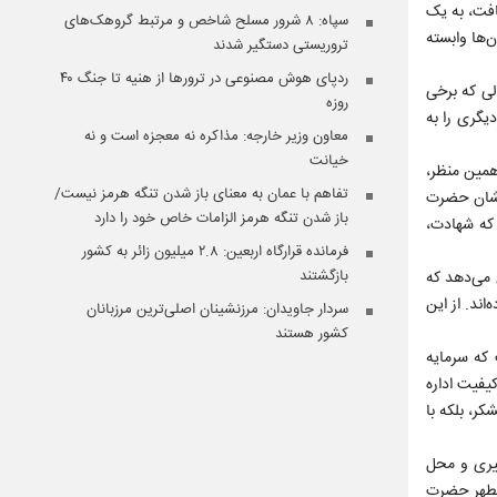
افت، به یک
سپاه: ۸ شرور مسلح شاخص و مرتبط گروهک‌های
‌ها وابسته
تروریستی دستگیر شدند
ردپای هوش مصنوعی در ترورها از هنیه تا جنگ ۴۰
لی که برخی
روزه
یگری را به
معاون وزیر خارجه: مذاکره نه معجزه است و نه
خیانت
همین منظر،
تفاهم با عمان به معنای باز شدن تنگه هرمز نیست/
ایشان حضرت
باز شدن تنگه هرمز الزامات خاص خود را دارد
 که شهادت،
فرمانده قرارگاه اربعین: ۲.۸ میلیون زائر به کشور
بازگشتند
 می‌دهد که
ند. از این
سردار جاویدان: مرزنشینان اصلی‌ترین مرزبانان
کشور هستند
 که سرمایه
یفیت اداره
کر، بلکه با
گیری و محل
 مطهر حضرت