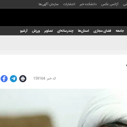
شی
آژانس عکس
دانشکده خبر
انتشارات
سازمان آگهی‌ها
جامعه
فضای مجازی
استان‌ها
چندرسانه‌ای
تصاویر
ورزش
آرشیو
159164