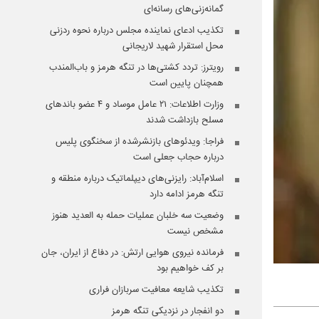
گمانه‌زنی‌های رسانه‌ای
تکذیب ادعای نماینده مجلس درباره نحوه ردزنی
محل استقرار شهید لاریجانی
رویترز: تردد کشتی‌ها در تنگه هرمز و باب‌المندب
همچنان پایین است
وزارت اطلاعات: ۲۱ عامل موساد و ۴ عضو باندهای
مسلح بازداشت شدند
فراجا: ویدئوهای بازنشرشده از سخنگوی پلیس
درباره حجاب جعلی است
اسلام‌آباد: رایزنی‌های دیپلماتیک درباره منطقه و
تنگه هرمز ادامه دارد
وضعیت سه خلبان عملیات حمله به العدید هنوز
مشخص نیست
فرمانده نیروی هوایی ارتش: در دفاع از ایران، جان
بر کف خواهیم بود
تکذیب شایعه معافیت سربازان فراری
دو انفجار در نزدیکی تنگه هرمز