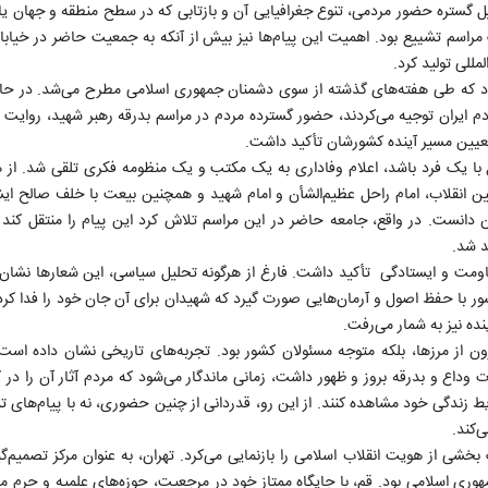
یل گستره حضور مردمی، تنوع جغرافیایی آن و بازتابی که در سطح منطقه و جهان ی
مراسم تشییع بود. اهمیت این پیام‌ها نیز بیش از آنکه به جمعیت حاضر در خیابان
للی تولید کرد.
 بود که طی هفته‌های گذشته از سوی دشمنان جمهوری اسلامی مطرح می‌شد. در حا
دم ایران توجیه می‌کردند، حضور گسترده مردم در مراسم بدرقه رهبر شهید، روایت د
 تعیین مسیر آینده کشورشان تأکید داشت.
ع با یک فرد باشد، اعلام وفاداری به یک مکتب و یک منظومه فکری تلقی شد. از 
امین انقلاب، امام راحل عظیم‌الشأن و امام شهید و همچنین بیعت با خلف صالح 
ان دانست. در واقع، جامعه حاضر در این مراسم تلاش کرد این پیام را منتقل کند
د شد.
اومت و ایستادگی تأکید داشت. فارغ از هرگونه تحلیل سیاسی، این شعارها نشان
ر با حفظ اصول و آرمان‌هایی صورت گیرد که شهیدان برای آن جان خود را فدا کرده‌ا
نده نیز به شمار می‌رفت.
ون از مرزها، بلکه متوجه مسئولان کشور بود. تجربه‌های تاریخی نشان داده است
داع و بدرقه بروز و ظهور داشت، زمانی ماندگار می‌شود که مردم آثار آن را در ک
ایط زندگی خود مشاهده کنند. از این رو، قدردانی از چنین حضوری، نه با پیام‌های تش
‌کند.
 بخشی از هویت انقلاب اسلامی را بازنمایی می‌کرد. تهران، به عنوان مرکز تصمیم‌
هوری اسلامی بود. قم، با جایگاه ممتاز خود در مرجعیت، حوزه‌های علمیه و حرم