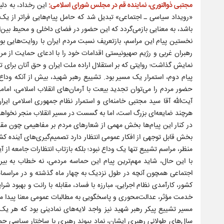
مجتبی ذوالنوری، نماینده قم در مجلس شورای اسلامی:
این رخداد، به دل
«رویداد سیاسی ـ اجتماعی» تبدیل شد که حامل پیام‌هایی فراتر از یک 
باشد، به معنایی بازمی‌گردد که این حضور در فضای داخلی و محیط بین‌الم
نخستین پیام این مراسم، بازتعریف نسبت مردم ایران با روایت‌هایی
رهبران غربی و رژیم صهیونیستی اقدامات خود را با ادعای حمایت از مر
نمایش گذاشت؛ روایتی که بر استقلال اراده ملت ایران و حق آنان برای
پیام دوم، استمرار یک مسیر بود. تشییع رهبر شهید، بیش از آنکه ودا
حضور مردم را می‌توان تجدید بیعت با آرمان‌های انقلاب اسلامی، ام
آیت‌الله آقا سید مجتبی خامنه‌ای و استمرار نظام جمهوری اسلامی ایر
هرچند ضایعه‌ای بزرگ است، اما به گسست در مسیر انقلاب منجر نخواه
در کنار این پیام‌ها بخش مهمی از شعارهای مردم بر مفاهیمی چون مق
بخش قابل توجهی از افکار عمومی انتظار دارد تصمیم‌گیری‌های آینده کشو
منظر، مراسم تشییع تنها یک وداع نبود؛ بلکه بازتاب انتظارات جامعه از آی
با این حال، شاید مهم‌ترین پیام این حماسه مردمی، نه خطاب به بیر
اجتماعی همچون آنچه در طول نزدیک به چهار ماه گذشته و در مراسمات و
کشور، کارآمدی نظام اجرایی، مبارزه با فساد، مقابله با رانت و بهبود شر
خدمت مؤثر، عدالت‌محوری و پاسخگویی به مطالبات عمومی معنا پیدا می
مسیر تشییع پیکر رهبر شهید نیز واجد لایه‌های نمادینی بود که هر یک
سال‌های طولانی رهبری ایشان، نماد پیوند رهبری با ساختار سیاسی جم