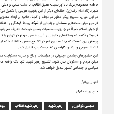
فاطمه معصومه(س)، یادآور نسبت عمیق انقلاب با سنت علمی و دینی ش
شهر بارگاه امام رضا(ع)، حلقه‌ای دیگر از این زنجیره هویتی را تکمیل می‌ک
در این میان، تشییع پیکر مطهر در نجف و کربلا، علاوه بر ابعاد معنو
فراملی میان ملت‌های مسلمان و بازتابی از شبکه روابط فرهنگی و اعت
از جهان اسلام صرفاً در چارچوب مناسبات رسمی دولت‌ها تعریف نمی‌شود، 
پرسش این نیست که چند میلیون نفر در تشییع حضور داشتند؛ بلکه این
اعتماد عمومی و ارتقای کارآمدی نظام حکمرانی تبدیل کرد.
این حضور‌های چندین میلیونی در مراسمات وداع و بدرقه مسئولیت مسئو
میان مردم و مسئولان بدل شود، تشییع رهبر شهید تنها یک واقعه ماند
سیاسی و اجتماعی کشور تبدیل خواهد شد.
انتهای پیام/
منبع:
روزنامه ایران
مجتبی ذوالنوری
رهبر شهید
رهبر شهید انقلاب
روح