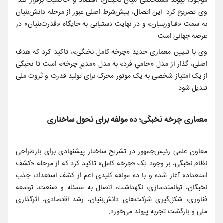
موجود، پیوند مستحکمی میان نخبگان، اقتصاد و حاکمیت برقرار کند.
وی تصریح کرد: این اتصال، پیش‌شرط اصلی عبور از مرحله دانش‌بنیان
به سمت «فناوربنیان» و در نهایت دستیابی به جایگاه «قدرت‌بنیان» در
عرصه جهانی است.
وی با تبیین معماری جدید «چرخه کامل نخبگی»، تاکید کرد که هدف
اصلی، گذار از مدل «حامیِ فرد» به مدل «مدیرِ چرخه» است تا نخبگی
از یک امتیاز شخصی به یک موتور محرک برای تولید قدرت و ثروت ملی
تبدیل شود.
معماری چرخه نخبگی؛ ده مولفه برای تحول ساختاری
معاون علمی رئیس‌جمهور در تشریح ساختار پیشنهادی برای بازطراحی
نظام نخبگی، بر وجود یک «چرخه کامل» تاکید کرد که از مرحله «کشف
استعداد» آغاز شده و با ده مولفه کلیدی اعم از کشف استعداد، جذب
نخبگان، توانمندسازی، نگهداشت، اتصال به مسئله و صنعت، توسعه
فناوری، شکل‌گیری شرکت‌های دانش‌بنیان، رشد اقتصادی، اثرگذاری
ملی و بازگشت تجربه پیوند می‌خورد.