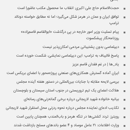
حجت‌الاسلام حاج علی اکبری: انقلاب ما محصول مکتب عاشورا است
توافق ایران و عمان در هرمز شکل می‌گیرد؛ اما نه مطابق خواسته دونالد
ترامپ
پیام تسلیت وزیر امور خارجه در پی درگذشت «ابوالقاسم قاسم‌زاده»
روزنامه‌نگار پیشکسوت
دیپلماسی بدون پشتیبانی مردمی امکان‌پذیر نیست
پاسخ قالیباف به ترامپ: این دیپلماسی نمایشی، شکست خورده است
یاد_ها | در غم فقدان قاسم عزیز
ایران آماده گسترش همکاری‌های صنعتی پروژه‌محور با اعضای بریکس است
بررسی لایحه مقابله با جنایات بین‌المللی در دستور هفته آینده مجلس
هلاکت اعضای یک تیم تروریستی در جنوب استان سیستان و بلوچستان
بیانیه خانواده شهید لاریجانی درباره برخی گمانه‌زنی‌های رسانه‌ای
تکذیب ادعای نماینده مجلس درباره نحوه ردزنی محل استقرار شهید لاریجانی
رویترز: تردد کشتی‌ها در تنگه هرمز و باب‌المندب همچنان پایین است
وزارت اطلاعات: ۲۱ عامل موساد و ۴ عضو باندهای مسلح بازداشت شدند