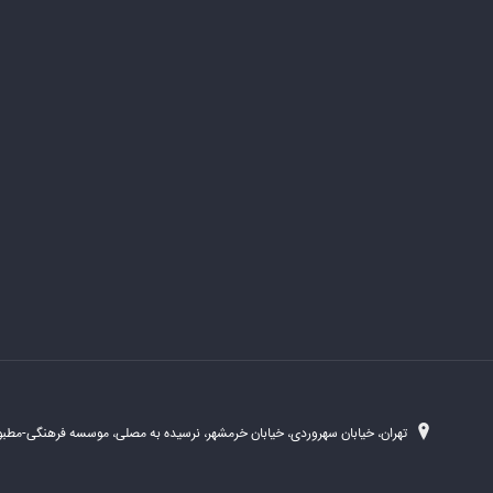
تهران، خیابان سهروردی، خیابان خرمشهر، نرسیده به مصلی، موسسه فرهنگی-مطبوع