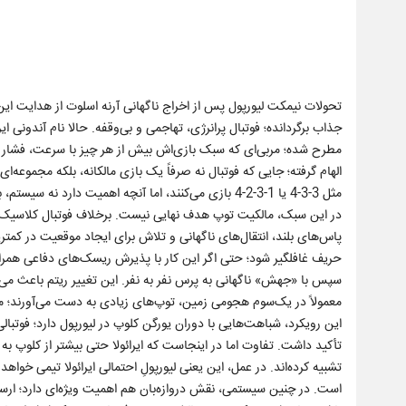
تحولات نیمکت لیورپول پس از اخراج ناگهانی آرنه اسلوت از هدایت این
جذاب برگردانده؛ فوتبال پرانرژی، تهاجمی و بی‌وقفه. حالا نام آندونی 
مطرح شده؛ مربی‌ای که سبک بازی‌اش بیش از هر چیز با سرعت، فشار با
الهام گرفته؛ جایی که فوتبال نه صرفاً یک بازی مالکانه، بلکه مجموعه‌ا
مثل 3-3-4 یا 1-3-2-4 بازی می‌کنند، اما آنچه اهمیت دارد نه سیستم، بلکه شدت اجرای آن است؛ فشاری مداوم برای بازپس‌گیری توپ و انتقال سریع به حمله.
در این سبک، مالکیت توپ هدف نهایی نیست. برخلاف فوتبال کلاسیک که
پاس‌های بلند، انتقال‌های ناگهانی و تلاش برای ایجاد موقعیت در کم
حریف غافلگیر شود؛ حتی اگر این کار با پذیرش ریسک‌های دفاعی همراه ب
سپس با «جهش» ناگهانی به پرس نفر به نفر. این تغییر ریتم باعث می‌شو
معمولاً در یک‌سوم هجومی زمین، توپ‌های زیادی به دست می‌آورند؛ مو
این رویکرد، شباهت‌هایی با دوران یورگن کلوپ در لیورپول دارد؛ فوتب
تأکید داشت. تفاوت اما در اینجاست که ایرائولا حتی بیشتر از کلوپ به
تشبیه کرده‌اند. در عمل، این یعنی لیورپولِ احتمالی ایرائولا تیمی خواه
است. در چنین سیستمی، نقش دروازه‌بان هم اهمیت ویژه‌ای دارد؛ ارس