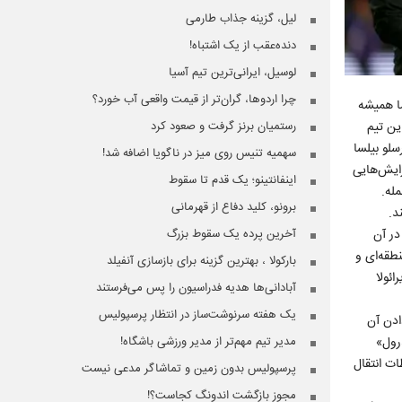
لیل، گزینه جذاب طارمی
دنده‌عقب از یک اشتباه!
لوسیل، ایرانی‌ترین تیم آسیا
چرا اردوها، گران‌تر از قیمت واقعی آب خورد؟
ما همیشه
ین تیم
رستمیان برنز گرفت و صعود کرد
لو بیلسا
سهمیه تنیس روی میز در ناگویا اضافه شد!
رایش‌هایی
اینفانتینو؛ یک قدم تا سقوط
برونو، کلید دفاع از قهرمانی
د.
در آن
آخرین پرده یک سقوط بزرگ
طقه‌ای و
بارکولا ، بهترین گزینه برای بازسازی آنفیلد
ئولا
آبادانی‌ها هدیه فدراسیون را پس می‌فرستند
یک هفته سرنوشت‌ساز در انتظار پرسپولیس
ادن آن
رول»
مدیر تیم مهم‌تر از مدیر ورزشی باشگاه!
ات انتقال
پرسپولیس بدون زمین و تماشاگر مدعی نیست
مجوز بازگشت اندونگ کجاست؟!