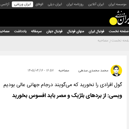
موسسه ایران
ایران آنلاین
روزنامه ایران
ایران دیلی
الوفاق
ایران ورزشی
آژانس
صفحه نخست
فوتبال ایران
منهای فوتبال
فوتبال جهان
سرمقاله
یادداشت
مصاحبه
حه نخست
مصاحبه
محمد محمدی سدهی
مصاحبه
۱۶:۵۷ - ۱۴۰۵/۰۴/۱۶
گول افرادی را نخورید که می‌گویند درجام جهانی عالی بودیم
ویسی: از بردهای بلژیک و مصر باید افسوس بخورید