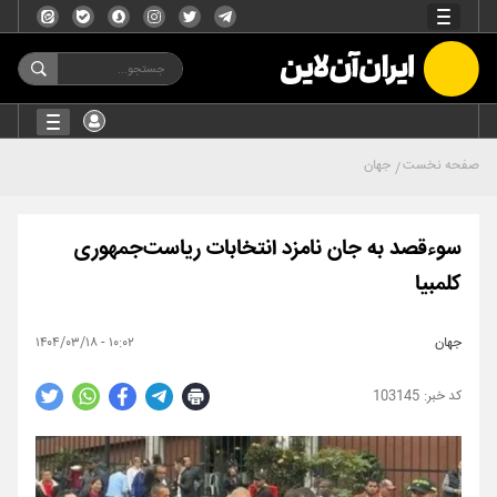
صفحه نخست
جهان
سوءقصد به جان نامزد انتخابات ریاست‌جمهوری
کلمبیا
جهان
۱۰:۰۲ - ۱۴۰۴/۰۳/۱۸
103145