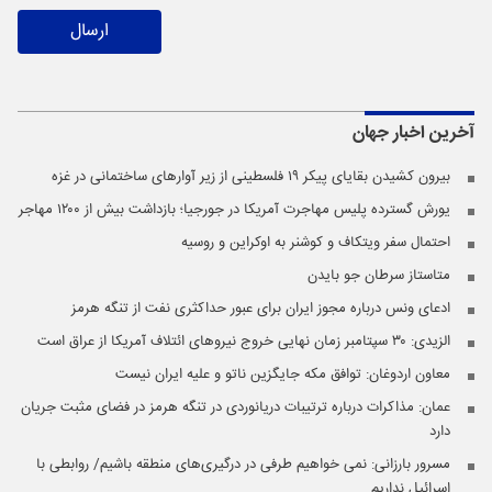
ارسال
آخرین اخبار
جهان
بیرون کشیدن بقایای پیکر ۱۹ فلسطینی از زیر آوار‌های ساختمانی در غزه
یورش گسترده پلیس مهاجرت آمریکا در جورجیا؛ بازداشت بیش از ۱۲۰۰ مهاجر
احتمال سفر ویتکاف و کوشنر به اوکراین و روسیه
متاستاز سرطان جو بایدن
ادعای ونس درباره مجوز ایران برای عبور حداکثری نفت از تنگه هرمز
الزیدی: ۳۰ سپتامبر زمان نهایی خروج نیروهای ائتلاف آمریکا از عراق است
معاون اردوغان: توافق مکه جایگزین ناتو و علیه ایران نیست
عمان: مذاکرات درباره ترتیبات دریانوردی در تنگه هرمز در فضای مثبت جریان
دارد
مسرور بارزانی: نمی خواهیم طرفی در درگیری‌های منطقه باشیم/ روابطی با
اسرائیل نداریم