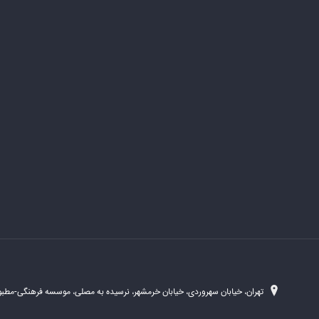
تهران، خیابان سهروردی، خیابان خرمشهر، نرسیده به مصلی، موسسه فرهنگی-مطبوع