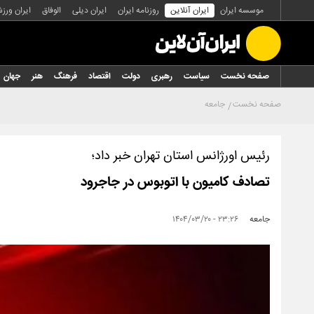
موسسه ایران
ایران آنلاین
روزنامه ایران
ایران دیلی
الوفاق
ایران ورز
صفحه نخست
سیاست
رهبری
دولت
اقتصاد
فرهنگ
هنر
جهان
صفحه نخست
جامعه
رئیس اورژانس استان تهران خبر داد؛
تصادف کامیون با اتوبوس در جاجرود
جامعه
۲۳:۲۶ - ۱۴۰۴/۰۳/۲۰