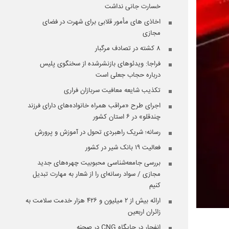
خسارت جانی نداشت
اخاذی های مأمور قلابی برای شهرت در فضای
مجازی
۸ کشته در تصادف مرگبار
فراجا: ویدئوهای بازنشرشده از سخنگوی پلیس
درباره حجاب جعلی است
تکذیب شایعه معافیت سربازان فراری
اجرای طرح «مراقب همراه خانواده‌های دارای فرزند
چندقلو» در ۶ استان کشور
رسانه؛ شریک راهبردی تحول در آموزش و پرورش
فعالیت ۱۹ بانک شیر در کشور
بررسی جامعه‌شناسی محبوبیت چهره‌های جدید
مجازی / سواد رسانه‌ای را از شعار به مهارت تبدیل
کنیم
ارائه بیش از ۲ میلیون و ۴۲۶ هزار خدمت سلامت به
زائران اربعین
انفجار در جایگاه CNG در صحنه