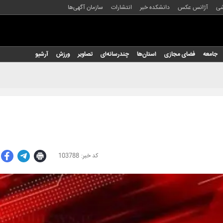
شی
آژانس عکس
دانشکده خبر
انتشارات
سازمان آگهی‌ها
جامعه
فضای مجازی
استان‌ها
چندرسانه‌ای
تصاویر
ورزش
آرشیو
103788