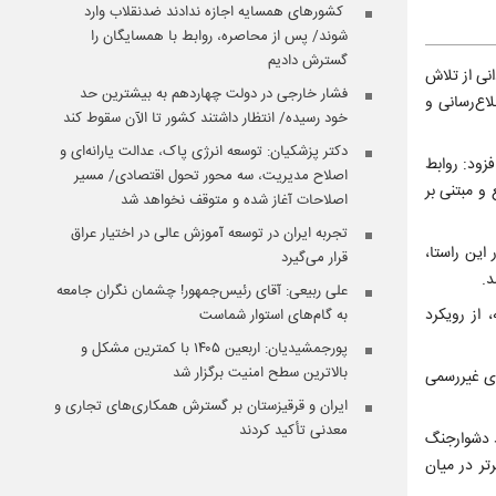
️ کشورهای همسایه اجازه ندادند ضدنقلاب وارد
شوند/ پس از محاصره، روابط با همسایگان را
گسترش دادیم
نی از تلاش
فشار خارجی در دولت چهاردهم به بیشترین حد
اع‌رسانی و
خود رسیده/ انتظار داشتند کشور تا الآن سقوط کند
دکتر پزشکیان: توسعه انرژی پاک، عدالت یارانه‌ای و
زود: روابط
اصلاح مدیریت، سه محور تحول اقتصادی/ مسیر
و مبتنی بر
اصلاحات آغاز شده و متوقف نخواهد شد
تجربه ایران در توسعه آموزش عالی در اختیار عراق
این راستا،
قرار می‌گیرد
د.
علی ربیعی: آقای رئیس‌جمهور! چشمان نگران جامعه
 از رویکرد
به گام‌های استوار شماست
پورجمشیدیان: اربعین ۱۴۰۵ با کمترین مشکل و
بالاترین سطح امنیت برگزار شد
ای غیررسمی
ایران و قرقیزستان بر گسترش همکاری‌های تجاری و
معدنی تأکید کردند
ط دشوارجنگ
تر در میان