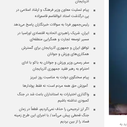
آذربایجان
پیام تسلیت معاون وزیر فرهنگ و ارشاد اسلامی در
پی درگذشت استاد ابوالقاسم قاسم‌زاده
رئیس‌جمهور فردا به سوالات خبرنگاران پاسخ می‌دهد
ایران، شریک راهبردی اتحادیه اقتصادی اوراسیا در
مسیر توسعه تجارت و همگرایی منطقه‌ای
توافق ایران و جمهوری آذربایجان برای گسترش
همکاری‌های ورزش و جوانان
سفر رسمی وزیر ورزش و جوانان به باکو با ادای
احترام به رهبر فقید جمهوری آذربایجان
پیام سخنگوی دولت به مناسبت روز تبریز
️ آموزش حق همه مردم است؛ نه فقط پولدارها
واگذاری اختیارات به استانداران باعث شد در جنگ
کمبودی نداشته باشیم
اگر ارز ترجیحی را حذف نمی‌کردیم، قطعاً در زمان
جنگ قحطی پیش می‌آمد/ با اجرای این طرح زمینه
فساد را از بین بردیم
د به