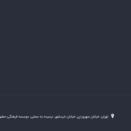
تهران، خیابان سهروردی، خیابان خرمشهر، نرسیده به مصلی، موسسه فرهنگی-مطبوع