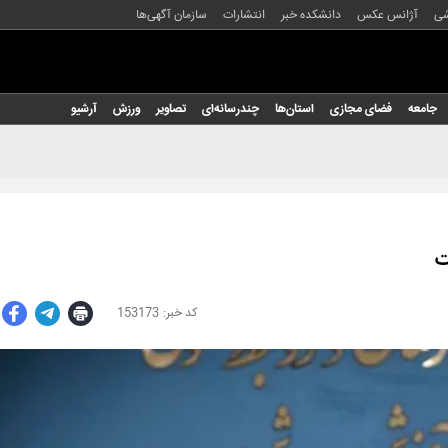
شی
آژانس عکس
دانشکده خبر
انتشارات
سازمان آگهی‌ها
جامعه
فضای مجازی
استان‌ها
چندرسانه‌ای
تصاویر
ورزش
آرشیو
ت
153173