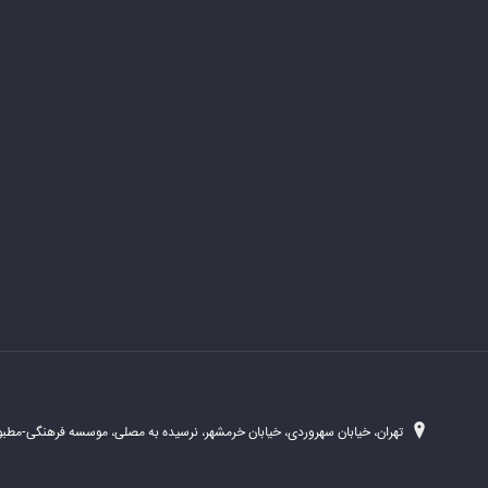
تهران، خیابان سهروردی، خیابان خرمشهر، نرسیده به مصلی، موسسه فرهنگی-مطبوع