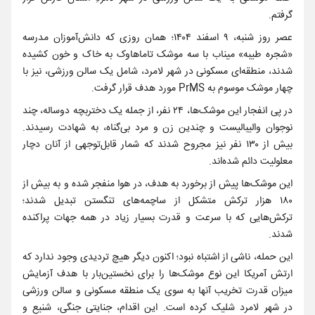
گرفتم.
عصر روز شنبه، ۹ اسفند ۱۴۰۴؛ همان روزی که دانش‌آموزان مدرسه
«شجره طیبه» میناب با سه موشک تاماهاوک به خاک و خون کشیده
شدند، منطقه‌ای مسکونی در شهر لامرد، شامل یک سالن ورزشی، نیز با
چهار موشک موسوم به PrMS مورد هدف قرار گرفت.
در پی انفجار این موشک‌ها، ۲۴ نفر، از جمله یک دختربچه دوساله، چند
نوجوان والیبالیست و چندین زن و مرد بی‌گناه، به شهادت رسیدند.
بیش از ۱۳۰ نفر نیز مجروح شدند که شمار قابل‌توجهی از آنان دچار
معلولیت دائم شده‌اند.
این موشک‌ها پیش از برخورد به هدف، در هوا منفجر شده و به بیش از
۱۸۰ هزار ترکش متشکل از ساچمه‌های تنگستن تبدیل شدند؛
ترکش‌هایی که با سرعت و قدرت بسیار زیاد در همه جهات پراکنده
شدند.
این حمله، ناشی از اشتباه نبود؛ اکنون دیگر هیچ تردیدی وجود ندارد که
ارتش آمریکا این نوع موشک‌ها را برای نخستین‌بار با هدف آزمایش
میزان قدرت تخریب آنها به سوی یک منطقه مسکونی و سالن ورزشی
در شهر لامرد شلیک کرده است. این اقدام، جنایتی جنگی، شنیع و