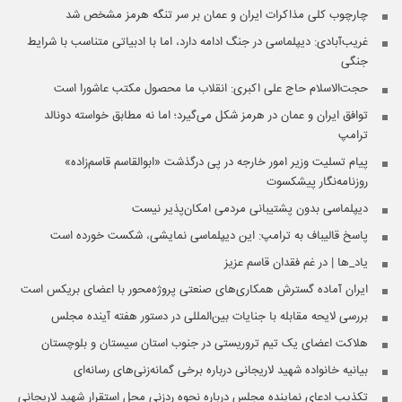
چارچوب کلی مذاکرات ایران و عمان بر سر تنگه هرمز مشخص شد
غریب‌آبادی: دیپلماسی در جنگ ادامه دارد، اما با ادبیاتی متناسب با شرایط
جنگی
حجت‌الاسلام حاج علی اکبری: انقلاب ما محصول مکتب عاشورا است
توافق ایران و عمان در هرمز شکل می‌گیرد؛ اما نه مطابق خواسته دونالد
ترامپ
پیام تسلیت وزیر امور خارجه در پی درگذشت «ابوالقاسم قاسم‌زاده»
روزنامه‌نگار پیشکسوت
دیپلماسی بدون پشتیبانی مردمی امکان‌پذیر نیست
پاسخ قالیباف به ترامپ: این دیپلماسی نمایشی، شکست خورده است
یاد_ها | در غم فقدان قاسم عزیز
ایران آماده گسترش همکاری‌های صنعتی پروژه‌محور با اعضای بریکس است
بررسی لایحه مقابله با جنایات بین‌المللی در دستور هفته آینده مجلس
هلاکت اعضای یک تیم تروریستی در جنوب استان سیستان و بلوچستان
بیانیه خانواده شهید لاریجانی درباره برخی گمانه‌زنی‌های رسانه‌ای
تکذیب ادعای نماینده مجلس درباره نحوه ردزنی محل استقرار شهید لاریجانی