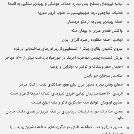
بیانیه نیروهای مسلح یمن درباره حملات موشکی و پهپادی سنگین به المخا
عملیات تهاجمی رژیم صهیونیستی در جنوب غربی سوریه
حمله پهپادی یمن به آرامکو عربستان
واکنش فضای عبری به پیمان مکه
اوراسیا؛ حلقه مفقوده راهبرد انرژی ایران
بیرون کشیدن بقایای پیکر ۱۹ فلسطینی از زیر آوار‌های ساختمانی در غزه
یورش گسترده پلیس مهاجرت آمریکا در جورجیا؛ بازداشت بیش از ۱۲۰۰ مهاجر
احتمال سفر ویتکاف و کوشنر به اوکراین و روسیه
متاستاز سرطان جو بایدن
ادعای ونس درباره مجوز ایران برای عبور حداکثری نفت از تنگه هرمز
الزیدی: ۳۰ سپتامبر زمان نهایی خروج نیروهای ائتلاف آمریکا از عراق است
معاون اردوغان: توافق مکه جایگزین ناتو و علیه ایران نیست
عمان: مذاکرات درباره ترتیبات دریانوردی در تنگه هرمز در فضای مثبت جریان
دارد
مسرور بارزانی: نمی خواهیم طرفی در درگیری‌های منطقه باشیم/ روابطی با
اسرائیل نداریم