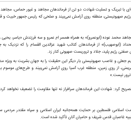
انیه‌ای با تبریک و تسلیت شهادت دو تن از فرماندهان مجاهد و غیور حماس، مجاهد
و رژیم صهیونیستی، منطقه روی آرامش نمی‌بیند و صلحی که رئیس جمهور خبیث و قمار
جاهد محمد عوده (ابوعمرو)» به همراه همسر ام عمرو و سه فرزندش «یاسر، یحیی و
داد (ابوصهیب)» از فرماندهان کتائب شهید عزالدین القسام را که نزدیک به چ
 صفتی رژیم پلید، جلاد و تروریست صهیونی کنار زد.
اطرنشان شده است: سیاهه جنایات حدود ۸ دهه ی رژیم جعلی و غاصب صهیونیستی بار دیگر این حقیقت را به جهان بشریت به و
ریمنی، از روی زمین، منطقه غرب آسیا روی آرامش نمی‌بیند و طرح‌های موسوم 
 ترور نیست.»
تصریح کرد: شهادت این فرماندهان سرافراز نه تنها مقاومت را تضعیف نخواهد کرد،
ومت اسلامی فلسطین بر حمایت همه‌جانبه ایران اسلامی و سپاه مقتدر مردمی سپ
ی تنبیه غاصبان قدس شریف و حامیان آنان تأکید شده است.