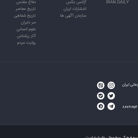
IRAN DAILY
آژانس عکس
دفاع مقدس
انتشارات ایران
تاریخ معاصر
سازمان آگهی ها
تاریخ شفاهی
سر دلبران
علوم انسانی
آثار زرشناس
روایت مردم
اتی ایران
۸۸۷۶۱
سسه فرهنگی-مطبوعاتی «ایران» است.