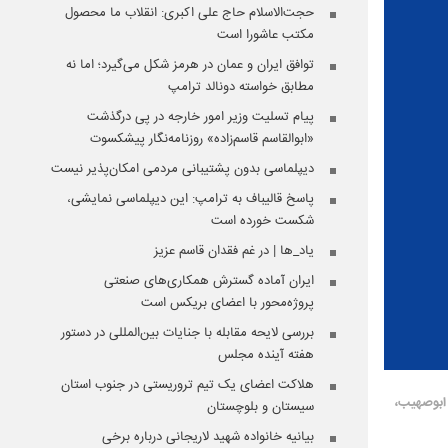
حجت‌الاسلام حاج علی اکبری: انقلاب ما محصول
مکتب عاشورا است
توافق ایران و عمان در هرمز شکل می‌گیرد؛ اما نه
مطابق خواسته دونالد ترامپ
پیام تسلیت وزیر امور خارجه در پی درگذشت
«ابوالقاسم قاسم‌زاده» روزنامه‌نگار پیشکسوت
دیپلماسی بدون پشتیبانی مردمی امکان‌پذیر نیست
پاسخ قالیباف به ترامپ: این دیپلماسی نمایشی،
شکست خورده است
یاد_ها | در غم فقدان قاسم عزیز
ایران آماده گسترش همکاری‌های صنعتی
پروژه‌محور با اعضای بریکس است
بررسی لایحه مقابله با جنایات بین‌المللی در دستور
هفته آینده مجلس
هلاکت اعضای یک تیم تروریستی در جنوب استان
 ابوصهیب،
سیستان و بلوچستان
بیانیه خانواده شهید لاریجانی درباره برخی