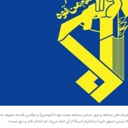
ز فرماندهان مجاهد و غیور حماس مجاهد محمد عوده (ابوعمرو) و عزالدین الحداد، معروف به
 رئیس جمهور خبیث و قمارباز آمریکا از آن حرف می‌زند جز کشتار، قتل و ترور نیست.