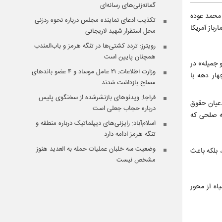
گمانه‌زنی‌های رسانه‌ای
 محمد عوده
تکذیب ادعای نماینده مجلس درباره نحوه ردزنی
باز آمریکا
محل استقرار شهید لاریجانی
رویترز: تردد کشتی‌ها در تنگه هرمز و باب‌المندب
همچنان پایین است
 جمیله» در
وزارت اطلاعات: ۲۱ عامل موساد و ۴ عضو باندهای
هار دهه با
مسلح بازداشت شدند
فراجا: ویدئوهای بازنشرشده از سخنگوی پلیس
یژه مدعیان حقوق
درباره حجاب جعلی است
به صلحی که
اسلام‌آباد: رایزنی‌های دیپلماتیک درباره منطقه و
تنگه هرمز ادامه دارد
وضعیت سه خلبان عملیات حمله به العدید هنوز
 بلکه باعث
مشخص نیست
اه از محور