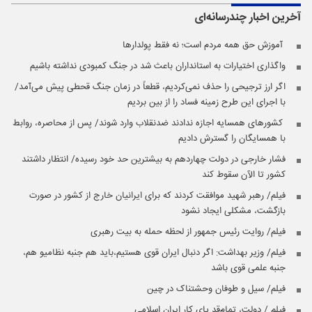
آخرین اخبار
چندرسانه‌ای
️ آموزش حق همه مردم است؛ نه فقط پولدارها
واگذاری اختیارات به استانداران باعث شد در جنگ کمبودی نداشته باشیم
اگر ارز ترجیحی را حذف نمی‌کردیم، قطعاً در زمان جنگ قحطی پیش می‌آمد/
با اجرای این طرح زمینه فساد را از بین بردیم
️ کشورهای همسایه اجازه ندادند ضدنقلاب وارد شوند/ پس از محاصره، روابط
با همسایگان را گسترش دادیم
فشار خارجی در دولت چهاردهم به بیشترین حد خود رسیده/ انتظار داشتند
کشور تا الآن سقوط کند
فیلم/ رهبر شهید موافقت کردند که برای ایرانیان خارج از کشور در صورت
بازگشت، مشکلی ایجاد نشود
فیلم/ روایت رئیس جمهور از لحظه حمله به بیت رهبری
فیلم/ وزیر بهداشت: اگر دنبال ایران قوی هستیم،باید هم جنبه نظامیو هم،
جنبه علمی قوی باشد
فیلم/ سیل و طوفان وحشتناک در چین
فیلم / دولت، تمام‌قد پای کار ایران اسلامی