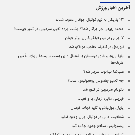
آخرین اخبار
ورزش
۲۳ بازیکن به تیم فوتبال جوانان دعوت شدند
محمد ربیعی چرا برکنار شد؟/ پشت پرده تغییر سرمربی تراکتور چیست؟
۷ ایرانی در بین فرنگی‌کاران برتر جهان
لیورپول در آنفیلد مغلوب موناکو شد
پایان رویاپردازی عربستان با فوتبال / بن بست بن‌سلمان برای تأمین
هزینه‌ها
علیرضا بیرانوند سرباز شد؟
چه کسی جاسوس پرسپولیس است؟
نکونام سرمربی تراکتور شد
فیرپلی مالی؛ آرمان یا واقعیت
پایان پول‌پاشی؛ کلید نجات فوتبال
شفافیت مالی در فوتبال ایران وجود ندارد
پرسپولیس مدافع جدید جذب کرد
تساوی پرسپولیس و آلومینیوم در دیداری تدارکاتی