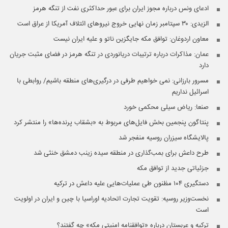
ادعای ونس درباره مجوز ایران برای عبور حداکثری نفت از تنگه هرمز
الزیدی: ۳۰ سپتامبر زمان نهایی خروج نیروهای ائتلاف آمریکا از عراق است
معاون اردوغان: توافق مکه جایگزین ناتو و علیه ایران نیست
عمان: مذاکرات درباره ترتیبات دریانوردی در تنگه هرمز در فضای مثبت جریان
دارد
مسرور بارزانی: نمی خواهیم طرفی در درگیری‌های منطقه باشیم/ روابطی با
اسرائیل نداریم
صنعا: ریاض سیلی محکمی خورد
پنتاگون پنجمین بخش فایل‌های مربوط به «بشقاب پرنده‌ها» را منتشر کرد
پالایشگاه سیزران روسیه منفجر شد
طرح داعش برای بمب‌گذاری در منطقه سیده زینب دمشق خنثی شد
جزئیاتی جدید از توافق مکه
دستگیری ۱۰۴ مظنون طی عملیات‌هایی علیه داعش در ترکیه
نخست‌وزیر روسیه:‌ تقویت تجارت اتحادیه اوراسیا با چین و ایران در اولویت
است
ترکیه و عربستان درباره «توافقنامه امنیتی مکه» چه گفتند؟