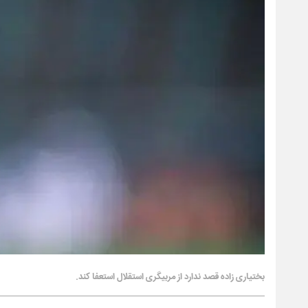
بختیاری زاده قصد ندارد از مربیگری استقلال استعفا کند.