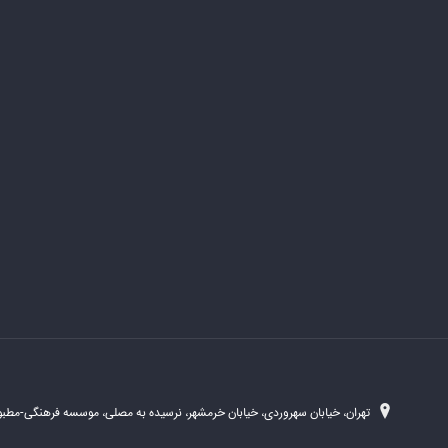
تهران، خیابان سهروردی، خیابان خرمشهر، نرسیده به مصلی، موسسه فرهنگی-مطبوع