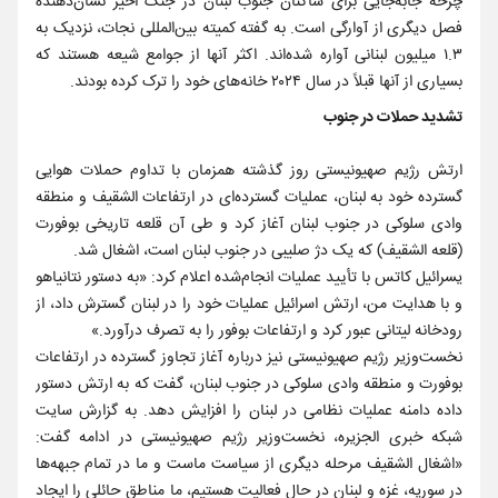
چرخه جابه‌جایی برای ساکنان جنوب لبنان در جنگ اخیر نشان‌دهنده
فصل دیگری از آوارگی است. به گفته کمیته بین‌المللی نجات، نزدیک به
۱.۳ میلیون لبنانی آواره شده‌اند. اکثر آنها از جوامع شیعه هستند که
بسیاری از آنها قبلاً در سال ۲۰۲۴ خانه‌های خود را ترک کرده بودند.
تشدید حملات در جنوب
ارتش رژیم صهیونیستی روز گذشته همزمان با تداوم حملات هوایی
گسترده خود به لبنان، عملیات گسترده‌ای در ارتفاعات الشقیف و منطقه
وادی سلوکی در جنوب لبنان آغاز کرد و طی آن قلعه تاریخی بوفورت
(قلعه الشقیف) که یک دژ صلیبی در جنوب لبنان است، اشغال شد.
یسرائیل کاتس با تأیید عملیات انجام‌شده اعلام کرد: «به دستور نتانیاهو
و با هدایت من، ارتش اسرائیل عملیات خود را در لبنان گسترش داد، از
رودخانه لیتانی عبور کرد و ارتفاعات بوفور را به تصرف درآورد.»
نخست‌وزیر رژیم صهیونیستی نیز درباره آغاز تجاوز گسترده در ارتفاعات
بوفورت و منطقه وادی سلوکی در جنوب لبنان، گفت که به ارتش دستور
داده دامنه عملیات نظامی در لبنان را افزایش دهد. به گزارش سایت
شبکه خبری الجزیره، نخست‌وزیر رژیم صهیونیستی در ادامه گفت:
«اشغال الشقیف مرحله‌ دیگری از سیاست ماست و ما در تمام جبهه‌ها
در سوریه، غزه و لبنان در حال فعالیت هستیم، ما مناطق حائلی را ایجاد