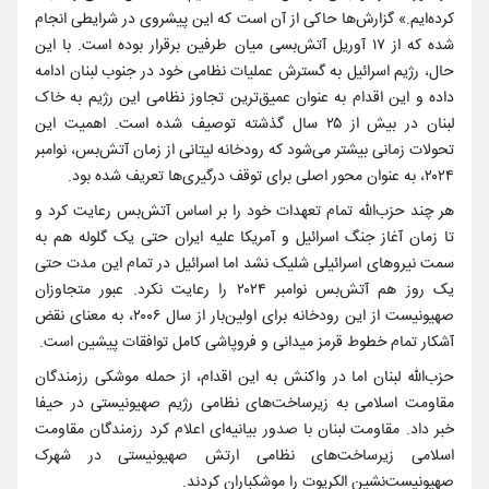
کرده‌ایم.» گزارش‌ها حاکی از آن است که این پیشروی در شرایطی انجام
شده که از ۱۷ آوریل آتش‌بسی میان طرفین برقرار بوده است. با این
حال، رژیم اسرائیل به گسترش عملیات نظامی خود در جنوب لبنان ادامه
داده و این اقدام به عنوان عمیق‌ترین تجاوز نظامی این رژیم به خاک
لبنان در بیش از ۲۵ سال گذشته توصیف شده است. اهمیت این
تحولات زمانی بیشتر می‌شود که رودخانه لیتانی از زمان آتش‌بس، نوامبر
۲۰۲۴، به عنوان محور اصلی برای توقف درگیری‌ها تعریف شده بود.
هر چند حزب‌الله تمام تعهدات خود را بر اساس آتش‌بس رعایت کرد و
تا زمان آغاز جنگ اسرائیل و آمریکا علیه ایران حتی یک گلوله هم به
سمت نیروهای اسرائیلی شلیک نشد اما اسرائیل در تمام این مدت حتی
یک روز هم آتش‌بس نوامبر ۲۰۲۴ را رعایت نکرد. عبور متجاوزان
صهیونیست از این رودخانه برای اولین‌بار از سال ۲۰۰۶، به معنای نقض
آشکار تمام خطوط قرمز میدانی و فروپاشی کامل توافقات پیشین است.
حزب‌الله لبنان اما در واکنش به این اقدام، از حمله موشکی رزمندگان
مقاومت اسلامی به زیرساخت‌های نظامی رژیم صهیونیستی در حیفا
خبر داد. مقاومت لبنان با صدور بیانیه‌ای اعلام کرد رزمندگان مقاومت
اسلامی زیرساخت‌های نظامی ارتش صهیونیستی در شهرک
صهیونیست‌نشین الکریوت را موشکباران کردند.