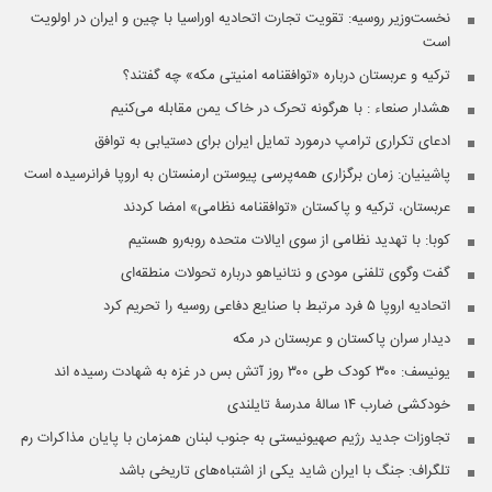
نخست‌وزیر روسیه:‌ تقویت تجارت اتحادیه اوراسیا با چین و ایران در اولویت
است
ترکیه و عربستان درباره «توافقنامه امنیتی مکه» چه گفتند؟
هشدار صنعاء : با هرگونه تحرک در خاک یمن مقابله می‌کنیم
ادعای تکراری ترامپ درمورد تمایل ایران برای دستیابی به توافق
پاشینیان: زمان برگزاری همه‌پرسی پیوستن ارمنستان به اروپا فرانرسیده است
عربستان، ترکیه و پاکستان «توافقنامه نظامی» امضا کردند
کوبا: با تهدید نظامی از سوی ایالات متحده روبه‌رو هستیم
گفت وگوی تلفنی مودی و نتانیاهو درباره تحولات منطقه‌ای
اتحادیه اروپا ۵ فرد مرتبط با صنایع دفاعی روسیه را تحریم کرد
دیدار سران پاکستان و عربستان در مکه
یونیسف: ۳۰۰ کودک طی ۳۰۰ روز آتش بس در غزه به شهادت رسیده اند
خودکشی ضارب ۱۴ سالۀ مدرسۀ تایلندی
تجاوزات جدید رژیم صهیونیستی به جنوب لبنان همزمان با پایان مذاکرات رم
تلگراف: جنگ با ایران شاید یکی از اشتباه‌های تاریخی باشد