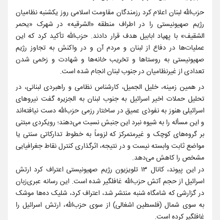
حزب‌الله لبنان اعلام کرد رزمندگان مقاومت اسلامی روز یکشنبه نظامیان
رژیم صهیونیستی را در اطراف منطقه «الشرقیه» در شهرک «یحمر
الشقیف» با پهپاد ابابیل هدف قرار دادند. حزب‌الله تأکید کرد که این
عملیات‌‌ها ‌در دفاع از لبنان و مردم آن و در واکنش به تجاوز رژیم
صهیونیستی به روستاها و تخریب خانه‌ها و شهادت و زخمی شدن
تعدادی از غیرنظامیان در جنوب لبنان انجام شده است.
در همین زمینه، خلیل الجمیل، کارشناس نظامی و راهبردی لبنانی، در
تحلیل حملات اخیر اسرائیل به جنوب لبنان به الجزیره گفت نیروهای
اسرائیلی هنوز به نفوذی عمیق در ساختار رزمی حزب‌الله دست نیافته‌اند
و این مسأله را به شیوه نبرد این جنبش نسبت می‌دهند؛ رویکردی مبتنی
بر گروه‌های کوچک و غیرمتمرکز که لزوماً به خطوط تدارکاتی سنتی یا
مواضع ثابت وابسته نیست و در نتیجه، اثرگذاری کنترل نقاط جغرافیایی
مشخص را کاهش می‌دهد.
در این پیوند، کانال ۱۳ تلویزیون رژیم صهیونیستی اعتراف کرد ارتش
اسرائیل از حجم آتش حزب‌الله غافلگیر شده است. این رسانه عبری‌زبان
در گزارشی که شامگاه شنبه منتشر شد، اعتراف کرد، شلیک ده‌ها موشک
به سوی شمال (فلسطین اشغالی) از سوی حزب‌الله، ارتش اسرائیل را
غافلگیر کرده است.