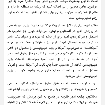
است که این وضعیت موجب طولانی شدن روند مذاکره شود. به این
موضوع، عامل مخربی را نیز اضافه کنید که ریشه در منطقه ما دارد و
مانع از شکل‌گیری هرگونه روندی برای کاهش تنش بوده است و آن،
رژیم صهیونیستی است.
بقائی افزود: یکی از دلایل بسیار روشن تشدید جنایات رژیم صهیونیستی
در روزهای اخیر در فلسطین و لبنان، نمی‌تواند چیزی جز تخریب هر
احتمال و هر کورسوی امید برای آن باشد که روندهای دیپلماتیک منجر
به نوعی بهبود اوضاع شوند. این نیز مسئولیتی است که بر عهده
آمریکاست. ما نمی‌توانیم آمریکا و رژیم صهیونیستی را به‌عنوان دو فاعل
مجزا از یکدیگر در نظر بگیریم. هر آنچه در لبنان در حال وقوع است، هر
آنچه در منطقه ما و در کل غرب آسیا به‌واسطه اقدامات رژیم
صهیونیستی شاهد آن هستیم، حتماً پای ثابت آن آمریکا است و آمریکا
مسئول پیامدها و تبعات حمایت‌های بی‌قیدوشرط خود از رژیم
صهیونیستی تلقی می‌شود.
دولت کویت موظف است طبق حقوق بین‌الملل، امکان دسترسی
کنسولی به شهروندان بازداشتی را برای جمهوری اسلامی ایران فراهم کند
سخنگوی وزارت امور خارجه در پاسخ به این پرسش که «سرنوشت
شهروندان ایرانی که چندی پیش، به‌دلیل آنچه گفته شد ناشی از اشتباه