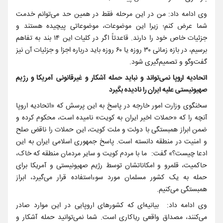
وی ادامه داد: من در این مرحله فقط در همین حد می‌توانم خدمت
شما عرض کنم؛ زیرا این موضوعات، موضوعاتی پیچیده هستند و
جزئیات خاص خود را دارند. قاعدتاً اگر در کلیات این ۱۴ بند به تفاهم
برسیم، در بازه زمانی ۳۰ روزه یا ۶۰ روزه باید درباره اجزا و جزئیات آن نیز
گفت‌وگو و تصمیم‌گیری شود.
اتحادیه اروپا نمی‌تواند و نباید حمله آشکار و غیرقانونی آمریکا و رژیم
صهیونیستی علیه ایران را نادیده بگیرد
سخنگوی وزارت امور خارجه در پاسخ به این پرسش که «اتحادیه اروپا
آنچه را که «حملات اخیر ایران به کویت» نامیده است، محکوم کرده و
ضمن ابراز همبستگی با دولت و ملت کویت، این حملات را ناقض صلح
و امنیت در منطقه دانسته است. پاسخ جمهوری اسلامی ایران به این
ادعا چیست؟» گفت: ما با مردم کویت و سایر مردمان منطقه که خاک،
حاکمیت، قلمرو و امکاناتشان توسط رژیم صهیونیستی و آمریکا برای
حمله به یک کشور مسلمان مورد سوءاستفاده قرار می‌گیرد، ابراز
همبستگی می‌کنیم.
وی ادامه داد: بیانیه‌ای که کشورهای اروپایی در این موارد صادر
می‌کنند، مصداق واقعی ریاکاری است. شما نمی‌توانید حمله آشکار و