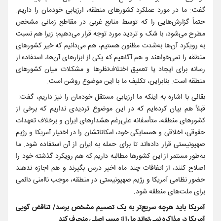
گفت: ما در مورد عملکرد کشورهای منطقه، ارزیابی خودمان را داریم.
حتماً گزارش‌هایی را که توسط منابع غربی در مقاطع زمانی مشخص
مطرح می‌شود، با شک و تردید مورد توجه قرار می‌دهیم؛ زیرا هم نسبت
به رویکرد آن‌ها به‌شدت مظنون هستیم، هم می‌دانیم که خیر کشورهای
منطقه را نمی‌خواهند و هم آگاهیم که یکی از ابزارهای آن‌ها، استفاده از
رسانه برای ایجاد یا تعمیق اختلاف‌نظرها و مشکلات میان کشورهای
منطقه است. بنابراین، تکلیف ما با این موضوع روشن است.
بقائی با اشاره به اینکه ما ارزیابی مستقل خودمان را نیز داریم، گفت:
قبلاً هم بیان کرده‌ایم که در این موضوع تردیدی نداریم که برخی از
کشورهای منطقه، متأسفانه علی‌رغم هشدارهای ایران و برخلاف تعهدات
حقوقی، اخلاقی و همسایگی خود، امکاناتشان را در اختیار آمریکا و رژیم
صهیونیستی قرار داده‌اند تا برای حمله به ایران از آن استفاده شود. ما
به‌طور مستمر از این کشورها مطالبه داریم که هم رویکرد گذشته خود را
اصلاح کنند، از اتفاقات چند ماه اخیر درس بگیرند و هم اجازه ندهند
حضور نظامی آمریکا و رژیم صهیونیستی در منطقه، موجب ناامنی دائمی
برای ملت‌های منطقه شود.
آمریکا باید هرچه سریع‌تر به یک تصمیم مشخص برسد/ تناقض گویی
آمریکا در مذاکره نمی‌تواند ما را از مسیر اصلی منحرف کند