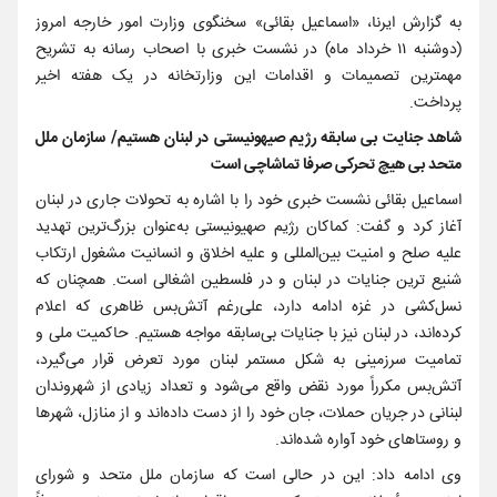
به گزارش ایرنا، «اسماعیل بقائی» سخنگوی وزارت امور خارجه امروز
(دوشنبه ۱۱ خرداد ماه) در نشست خبری با اصحاب رسانه به تشریح
مهمترین تصمیمات و اقدامات این وزارتخانه در یک هفته اخیر
پرداخت.
شاهد جنایت بی سابقه رژیم صیهونیستی در لبنان هستیم/ سازمان ملل
متحد بی هیچ تحرکی صرفا تماشاچی است
اسماعیل بقائی نشست خبری خود را با اشاره به تحولات جاری در لبنان
آغاز کرد و گفت: کماکان رژیم صهیونیستی به‌عنوان بزرگ‌ترین تهدید
علیه صلح و امنیت بین‌المللی و علیه اخلاق و انسانیت مشغول ارتکاب
شنیع ترین جنایات در لبنان و در فلسطین اشغالی است. همچنان که
نسل‌کشی در غزه ادامه دارد، علی‌رغم آتش‌بس ظاهری که اعلام
کرده‌اند، در لبنان نیز با جنایات بی‌سابقه مواجه هستیم. حاکمیت ملی و
تمامیت سرزمینی به شکل مستمر لبنان مورد تعرض قرار می‌گیرد،
آتش‌بس مکرراً مورد نقض واقع می‌شود و تعداد زیادی از شهروندان
لبنانی در جریان حملات، جان خود را از دست داده‌اند و از منازل، شهرها
و روستاهای خود آواره شده‌اند.
وی ادامه داد: این در حالی است که سازمان ملل متحد و شورای