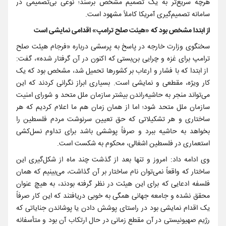
هرچه سریع‌تر به یک تصمیم مشخص برسند؛ نوعی بی‌تصمیمی در
سامانه تصمیم‌گیری آمریکا کاملاً مشهود است.
از ابتدا مشخص بود که «هیئت صلح ترامپ» اقدامی نمایشی است
سخنگوی وزارت خارجه در پاسخ به پرسشی درباره «فرجام هیئت صلح
ترامپ برای غزه و چرایی بن‌بستی که اکنون در آن گرفتار شده»، گفت:
از ابتدا که با فشار و ارعاب بر کشورها تحمیل شد، مشخص بود که یک
کار ویژه، مقطعی و نمایشی است. بسیاری ابراز نگرانی کردند که این
می‌تواند منجر به حاشیه‌راندن بیشتر سازمان ملل متحد و شورای امنیت
سازمان ملل متحد شود؛ اما از همان زمان هم ما اعلام کردیم که هر
ساختاری و هر تشکیلاتی که حق تعیین سرنوشت مردم فلسطین را
بخواهد به حاشیه ببرد و صرفاً پوششی باشد برای تداوم نسل‌کشی
استعماری در فلسطین اشغالی، محکوم به شکست است.
وی ادامه داد: امروز و تنها بعد از گذشت چند ماه از شکل‌گیری این
ساختار که واقعاً نمی‌توان نام ساختار بر آن گذاشت، می‌بینیم که همان
فلسفه ادعایی که برای این هیئت در نظر گرفته بودند، به هیچ عنوان
محقق نشده و جامعه جهانی همگی به خوبی دریافتند که این کار صرفاً
یک اقدام نمایشی بود در راستای پوشش دادن یا پوشاندن جنایاتی که
رژیم صهیونیستی در آن مقطع زمانی در حال ارتکاب آن بود و متأسفانه