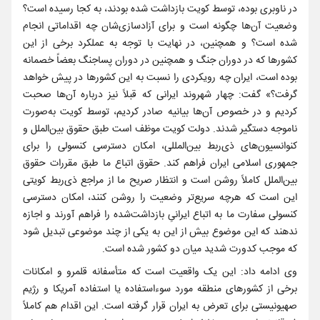
در ناوبری بوده، توسط کویت بازداشت شده بودند، به کجا رسیده است؟
وضعیت آن‌ها چگونه است و برای آزادسازی‌شان چه اقداماتی انجام
شده است؟ و همچنین، در نهایت با توجه به عملکرد برخی از این
کشورها که در دوران جنگ و همچنین در دوران پساجنگ بعضاً خصمانه
بوده است، ایران چه رویکردی را نسبت به این کشورها در پیش خواهد
گرفت؟» گفت: چهار شهروند ایرانی که قبلاً نیز درباره آن‌ها صحبت
کردیم و در خصوص آن‌ها بیانیه صادر کردیم، توسط کویت به‌صورت
ناموجه دستگیر شدند. دولت کویت موظف است طبق حقوق بین‌الملل و
کنوانسیون‌های ذی‌ربط بین‌المللی، امکان دسترسی کنسولی را برای
جمهوری اسلامی ایران فراهم کند. حقوق اتباع ما طبق مقررات حقوق
بین‌الملل کاملاً روشن است و انتظار صریح ما از مراجع ذی‌ربط کویتی
این است که هرچه سریع‌تر وضعیت را روشن کنند، امکان دسترسی
کنسولی سفارت ما به اتباع ایرانیِ بازداشت‌شده را فراهم آورند و اجازه
ندهند که این موضوع بیش از این به یکی از چند موضوعی تبدیل شود
که موجب کدورت شدید میان دو کشور شده است.
وی ادامه داد: این یک واقعیت است که متأسفانه قلمرو و امکانات
برخی از کشورهای منطقه مورد سوءاستفاده یا استفاده آمریکا و رژیم
صهیونیستی برای تعرض به ایران قرار گرفته است. این اقدام هم کاملاً