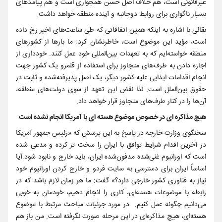
غیرقانونی است، هم خلاف اصل حسن همجواری است و هم پیامدهای
بسیار ناگواری برای روابط دوجانبه و آینده منطقه خواهد داشت.
بقائی با اشاره به اینکه همین اتفاقاتی که طی ساعت‌های اخیر رخ داده
است، مؤید این موضوع است، خاطرنشان کرد: ما بارها از کشورهای
منطقه خواسته‌ایم که به تعهدات بین‌المللی خود عمل کنند. خودداری از
اجازه دادن به طرف‌های متجاوز برای استفاده از قلمرو یک کشور جهت
انجام اقدامات ایذایی علیه کشور دیگر، یک اصل پذیرفته‌شده و ثابت در
حقوق بین‌الملل است. لذا نقض این تعهد از سوی دولت‌های منطقه،
آن‌ها را در کنار طرف‌های متجاوز قرار خواهد داد.
هیچ مذاکره ای در خصوص موضوع هسته ای با آمریکا انجام نشده است
سخنگوی وزارت خارجه در پاسخ به این پرسش که «رئیس جمهور آمریکا
در آخرین اقدام شرایط توافق با ایران را سخت تر کرده و مدعی شده
است که اورانیوم غنی‌شده مدفون‌شده ایران، باید خارج و نابود شود.آیا
اساساً ایران برای دسترسی به سایت فردو و خارج کردن اورانیوم خود
نیاز به فناوری کشور خارجی دارد؟» گفت: ما هر زمان لازم باشد که در
رابطه با موضوعات هسته‌ای، کاری را انجام دهیم، خودمان به خوبی
می‌دانیم چگونه عمل کنیم. در مورد جزئیات مباحث مرتبط با موضوع
هسته‌ای، هیچ مذاکره‌ای در این مرحله صورت نگرفته است. من باز هم