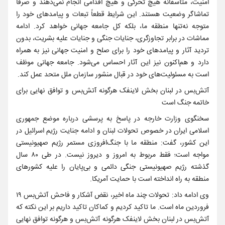
امنیت، متأسفانه هیچ تحرکی و هیچ اقدامی انجام نمی‌دهند و صرفاً
تماشاگر وضعیت هستند. این شرایط قطعاً تبعات و پیامدهای خود را
متوجه نه‌تنها منطقه ما، بلکه کل جامعه جهانی خواهد کرد. ادامه
مماشات در برابر تجاوزگری، جنایات جنگی و جنایات علیه بشریت، بدون
تردید آثار و پیامدهای خود را برای صلح و امنیت جهانی نیز به همراه
دارد و هم‌اکنون نیز این آثار احساس می‌شود. جامعه جهانی موظف
است به مسئولیت‌های خود در قبال منشور سازمان ملل متحد عمل کند.
آتش‌بس در لبنان بخش لاینفک هرگونه آتش‌بس و توافق نهایی برای
خاتمه جنگ است
سخنگوی وزارت خارجه در پاسخ به پرسشی درباره موضع جمهوری
اسلامی ایران در خصوص تحولات لبنان و ادامه جنایت رژیم اسرائیل در
این کشور، گفت: منطقه ما با جنگ‌افروزی مستمر رژیم صهیونیستی
مواجه است؛ فقط مربوط به امروز و دیروز نیست. در طی ۸۰ سال
گذشته رژیم صهیونیستی جنگی دائمی و بی‌پایان را علیه کشورهای
منطقه به راه انداخته است با حمایت آمریکا.
وی ادامه داد: تحولات چند ماه اخیر، نقض آشکار و فاحش آتش‌بس ۱۹
فروردین ماه است. ما تاکید کردیم و کماکان تاکید داریم بر این نکته که
آتش‌بس در لبنان بخش لاینفک هرگونه آتش‌بس و هرگونه توافق نهایی