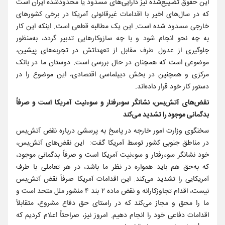
این حقوق تضییع‌شده نیز دارایی‌های مسدود یا محدودشده ایران است
که در سال‌های اخیر با اقدامات غیرقانونی آمریکا در برخی کشورهای
خارجی مسدود شده است. این یک مطالبه قطعی است. اینکه این کار
به چه نحو انجام شود و با چه سازوکارهایی تدبیر گردد، به‌منظور
جلوگیری از عدول طرف مقابل از تعهداتش در تجربه‌های پیشین،
موضوعی است که همچنان در حال بررسی است. دوستان ما در بانک
مرکزی و همچنین در بخش دیپلماسی اقتصادی، این موضوع را در
دستور کار خود قرار داده‌اند.
نقض‌های آتش‌بس، نشانگر سوءرفتار و سوءنیت آمریکا است و صرفاً
بدگمانی موجود را تشدید می‌کند
سخنگوی وزارت امور خارجه در پاسخ به پرسشی درباره نقض آتش‌بس
در مناطق جنوبی کشور توسط آمریکا گفت: این نقض‌های آتش‌بس،
خود نشانگر سوءرفتار و سوءنیت آمریکا است و صرفاً بدگمانی موجود،
که به‌حق هم باید همواره در نظر ما باشد، در هر تعاملی با طرف
آمریکایی را تشدید می‌کند. این اقدامات آمریکا صرفاً نقض آتش‌بس
نیست، اقدام تجاوزکارانه و نقض ماده ۲ بند ۴ منشور ملل متحد است و
ما را محق و مجاز می‌کند که در راستای حق دفاع مشروع، متقابلاً
اقدامات دفاعی خود را انجام دهیم. امروز نیز، صراحتاً اعلام کردیم که