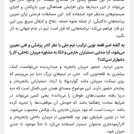
مناسب در این مقطع زمانی کار ساده‌ای نیست. در واقع، کادر فنی
می‌تواند از این دیدارها برای افزایش هماهنگی بین بازیکنان و اجرای
سیستم‌های مدنظر خود استفاده کند. این مسابقات فرصتی برای تمرین
برنامه‌های تاکتیکی- از جمله نحوه حمله، دفاع و انتقال سریع بین این
دو فاز- فراهم می‌کند؛ برنامه‌هایی که قرار است تیم در جام جهانی به کار
بگیرد.
به گفته امیر قلعه نویی ترکیب تیم ملی با نظر کادر پزشکی و فنی تعیین
می‌شود، آیا جدایی دستیاران خارجی و اتکا به مشاوره مربیان داخلی، کار را
دشوارتر نمی‌کند؟
بدون تردید، حضور مربیان باتجربه و میدان‌دیده می‌توانست کمک
بیشتری به قلعه‌نویی کند. حتی در تیم‌های بزرگ دنیا نیز می‌بینیم که
روی نیمکت مربیانی مانند گواردیولا یا آرتتا، دستیارانی باتجربه‌تر و
پخته‌تر حضور دارند. این موضوع مصداق همان ضرب‌المثل است که «به
دریا رفته، مصیبت‌های طوفان را می‌داند»؛ یعنی کسی می‌تواند در
شرایط سخت راهگشا باشد که خودش آن موقعیت‌ها را تجربه کرده
باشد. درست است که نبود مربیان خارجی یک چالش محسوب می‌شود،
اما در چنین شرایطی بهتر بود قلعه‌نویی از مربیان داخلی باتجربه‌تر و
کارآزموده‌تری به‌عنوان دستیار استفاده می‌کرد تا خلأ موجود تا حدی
جبران شود.