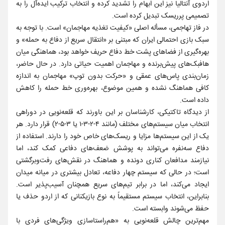
اردوی آنتالیا نیز این ابهام را تشدید کرده و انتخاب ترکیب ایده‌آل را به
تصمیمی پرریسک تبدیل کرده است.
در فاز تهاجمی، مسأله اصلی «کیفیت تغذیه مهاجمان» است. با توجه به
سبک بازی احتمالی ایران که مبتنی بر «انتقال سریع از دفاع به حمله» و
بهره‌گیری از فضاهای پشت خط دفاع حریف خواهد بود، هماهنگی میان
هافبک‌های پیش‌برنده و مهاجمان اهمیت حیاتی دارد. در حال حاضر،
زمان‌بندی پاس‌های عمقی و «حرکت بدون توپ» مهاجمان به اندازه
کافی هماهنگ نشده و همین موضوع، بهره‌وری خط حمله را کاهش
داده است.
از دیدگاه تاکتیکی، کارشناسان بر این باورند که قلعه‌نویی در دوراهی
انتخاب میان سیستم‌های مختلف (مانند ۴-۲-۳-۱ یا ۳-۵-۲) قرار دارد. هر
یک از این سیستم‌ها مزایا و ریسک‌های خاص خود را دارند. استفاده از
دفاع سه‌نفره می‌تواند به پوشش ضعف‌های دفاعی کمک کند، اما
نیازمند مدافعان کناری دونده و هماهنگ در نقش‌های رفت‌وبرگشتی
است؛ در حالی که سیستم چهار دفاعه، تعادل بیشتری در میانه میدان
ایجاد می‌کند، اما در برابر تیم‌های سریع همچنان آسیب‌پذیر است.
بنابراین، انتخاب سیستم مستقیماً به نوع بازیکنانی که از اردو حذف یا
حفظ می‌شوند وابسته است.
مهم‌ترین چالش قلعه‌نویی به «هم‌راستاسازی ویژگی‌های فردی با