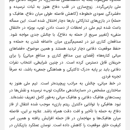
محدود نمی‌شود، بلکه به «ناهماهنگی ساختاری» در کمربند دفاعی تیم
ملی بازمی‌گردد. زوج‌سازی در قلب دفاع هنوز به ثبات نرسیده و
«فشردگی عمودی خطوط» (کاهش فاصله طولی میان دفاع، هافبک و
حمله) در بازی‌های تدارکاتی بارها دچار اختلال شده است. این مسأله
باعث شده تیم ملی در لحظات از دست دادن توپ، بویژه در «انتقال
منفی» (تغییر سریع از حمله به دفاع)، با چالش جدی مواجه شود.
مدافعان کناری نیز در تصمیم‌گیری میان «اضافه شدن به حمله» و
حفظ موقعیت دفاعی دچار تردید هستند و همین موضوع، «فضاهای
میانی کناره‌ها» (فضای بین مدافع کناری و مدافع میانی) را برای
حریفان قابل دسترس کرده است. در چنین شرایطی، انتخاب نفرات
دفاعی باید بر پایه «درک تاکتیکی و هماهنگی جمعی» باشد، نه صرفاً
تجربه فردی.
در خط میانی، چالش به‌ مراتب پیچیده‌تر است. تیم ملی هنوز به
ساختاری مشخص در «سازماندهی مالکیت توپ» نرسیده و نقش‌ها در
پست‌های هافبک دفاعی و هافبک میانی به‌طور کامل تعریف نشده‌اند.
نبود هافبکی با توانایی «کنترل ریتم بازی» موجب شده انتقال از فاز
دفاع به حمله با تأخیر و افت دقت همراه باشد. علاوه بر این، فاصله
میان هافبک‌ها و مهاجمان در فاز حمله افزایش یافته و همین امر،
کیفیت خلق موقعیت را کاهش داده است. نوسان عملکرد بازیکنان در