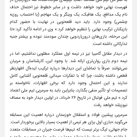
به نظر من تیم ملی همانند اغلب تیم‌های شرکت‌کننده، سه دروازه‌بان در
فهرست نهایی خود خواهد داشت و در سایر خطوط نیز احتمال حذف
نام یک مدافع، یک هافبک، یک وینگر و یک مهاجم (با احتساب روزبه
چشمی) وجود دارد. باید دید قلعه‌نویی در نهایت با حضور کدام
بازیکنان ترکیب نهایی را تنظیم خواهد کرد.» وی در ادامه تأکید کرد:«تا
این مرحله، بازی‌های درون‌اردویی چندان سودمند نبوده و بیشتر جنبه
تدارکاتی داشته است.
در دیدار مقابل گامبیا نیز در نیمه اول عملکرد مطلوبی نداشتیم، اما در
نیمه دوم بازی روان‌تری ارائه شد. با وجود این، کارشناسان و مربیان
نمی‌توانند صرفاً با تماشای این دیدارها درباره ترکیب ایده‌آل اظهارنظر
قطعی داشته باشند؛ چرا که با تفکرات میدانی قلعه‌نویی آشنایی کامل
ندارند و این احتمال وجود دارد که برخی اظهارات، ناخواسته بر
تصمیمات او تأثیر منفی بگذارد، بنابراین باید به سرمربی تیم ملی اعتماد
کرد.» تیم ملی فوتبال در تاریخ ۲۶ خرداد، در اولین دیدار خود به مصاف
نیوزیلند خواهد رفت.
سرمربی پیشین فولاد و استقلال خوزستان درباره اهمیت این مسابقه
می‌گوید:«بازی اول برای هر تیمی از اهمیت بسیار بالایی برخوردار است.
جام جهانی، لیگ برتر نیست که تیم‌ها فرصت جبران در مسابقات متعدد