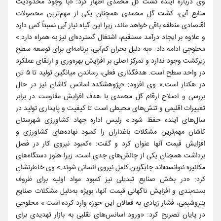
وی درباره آینده کشت گل محمدی اظهار کرد: «با وجود محدودیت
منابع آبی، کشت گل محمدی همچنان یکی از مهم‌ترین محصولات
اقتصادی منطقه باقی خواهد ماند، زیرا این گیاه نیاز آبی نسبتاً کمی دارد
و علاوه بر ایجاد درآمد مستقیم، اشتغال گسترده‌ای نیز به همراه دارد.»
محلوجی ادامه داد: «به دلیل بحران کم‌آبی، برنامه‌ای برای توسعه سطح
زیرکشت وجود ندارد و تمرکز اصلی بر افزایش بهره‌وری و ارتقای عملکرد
در واحد سطح است. هدفگذاری فعلی، رساندن میانگین تولید تا ۵ تن
در هکتار است.» وی افزود: «پژوهشکده اسانس کاشان نیز در حال
بررسی و اصلاح ارقام گل محمدی با هدف افزایش مقاومت در برابر
تغییرات اقلیمی و تنش‌های محیطی است تا کیفیت و پایداری تولید در
سال‌های آینده حفظ شود.» رئیس اداره جهاد کشاورزی شهرستان
کاشان مهم‌ترین مشکلات باغداران را کمبود نهاده‌های کشاورزی و
افزایش قیمت‌ آنها عنوان کرد و گفت: «کمبود نیروی کار در فصل
برداشت همچنان یکی از چالش‌های جدی است، زیرا هنوز دستگاه‌های
مکانیزه نتوانسته‌اند جایگزین کامل نیروی انسانی شوند.» وی خاطرنشان
کرد: «در بخش صنایع تبدیلی نیز کمبود مواد اولیه برای ظروف
بسته‌بندی و افزایش ناگهانی قیمت آنها، بویژه به‌دلیل مشکلات صنایع
پتروشیمی، فشار زیادی به فعالان این حوزه وارد کرده است.» محلوجی
در پایان تصریح کرد: «ورود اسانس‌های تقلبی به بازار تهدیدی برای