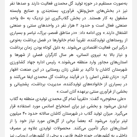
به‌صورت مستقیم در حوزه تولید گل محمدی فعالیت دارند و صدها نفر
نیز در بخش‌های حمل‌ونقل، فرآوری، بسته‌بندی و صنایع وابسته
مشغول به کار هستند. در بخش گلاب‌گیری نیز نزدیک به ۵۰ واحد
صنعتی فعال است و حدود ۲ هزار نفر در واحدهای سنتی و صنعتی
اشتغال دارند.» وی ادامه داد: «در مناطق قمصر، برزک، نیاسر و بسیاری
از روستاهای تولیدکننده، تقریباً تمام خانوارها در فصل برداشت به‌نوعی
درگیر این فعالیت اقتصادی می‌شوند. به دلیل کوتاه بودن زمان برداشت
و نیاز بالا به نیروی انسانی، هر سال کارگران فصلی از شهرها و
استان‌های مجاور وارد منطقه می‌شوند.» رئیس اداره جهاد کشاورزی
شهرستان کاشان با تأکید بر نقش زنان روستایی در این صنعت اظهار
کرد: «زنان نقش اصلی را در فرآیند برداشت گل محمدی ایفا می‌کنند و
در بسیاری از خانواده‌های تولیدکننده، مدیریت برداشت، پشتیبانی و
بخشی از فرآوری سنتی برعهده آنان است.»
«علی محلوجی» گفت: «تقریباً تمام گل محمدی تولیدی منطقه به گلاب
تبدیل می‌شود و بخشی نیز برای استخراج اسانس مورد استفاده قرار
می‌گیرد. میزان تولید گلاب در شهرستان کاشان سالانه حدود ۴۰ میلیون
لیتر برآورد می‌شود که بعضاً برخی از گل‌های مورد نیاز خود را از
استان‌های دیگر تأمین می‌کنند. محصولات تولیدی علاوه بر مصرف
داخلی، به کشورهای حوزه خلیج فارس و برخی از کشورهای اروپایی نیز