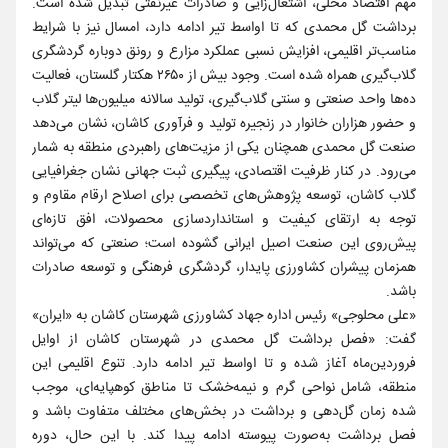
مهم اقتصاد محلی، اشتغال‌زایی و صادرات غیرنفتی تبدیل شده است.
برداشت گل محمدی که تا اواسط تیر ادامه دارد، امسال نیز با شرایط
مناسب‌تر اقلیمی، افزایش نسبی عملکرد مزارع و رونق دوباره گردشگری
گلاب‌گیری همراه شده است. وجود بیش از ۲۶۵۰ هکتار گلستان، فعالیت
ده‌ها واحد صنعتی و سنتی گلاب‌گیری، تولید سالانه میلیون‌ها لیتر گلاب
و حضور هزاران خانوار در زنجیره تولید و فرآوری کاشان، نشان می‌دهد
صنعت گل محمدی همچنان یکی از مزیت‌های راهبردی منطقه به شمار
می‌رود. در کنار ظرفیت اقتصادی، پیگیری ثبت جهانی نشان جغرافیایی
گلاب کاشان، توسعه پژوهش‌های تخصصی برای اصلاح ارقام مقاوم و
توجه به ارتقای کیفیت و استانداردسازی محصولات، افق تازه‌ای
پیش‌روی این صنعت اصیل ایرانی گشوده است؛ صنعتی که می‌تواند
همزمان پیشران کشاورزی پایدار، گردشگری فرهنگی و توسعه صادرات
باشد.
«علی محلوجی» رئیس اداره جهاد کشاورزی شهرستان کاشان به «ایران»
گفت: «فصل برداشت گل محمدی در شهرستان کاشان از اوایل
فروردین‌ماه آغاز شده و تا اواسط تیر ادامه دارد. تنوع اقلیمی این
منطقه، شامل نواحی گرم و نیمه‌خشک تا مناطق کوهپایه‌ای، موجب
شده زمان گل‌دهی و برداشت در بخش‌های مختلف متفاوت باشد و
فصل برداشت به‌صورت پیوسته ادامه پیدا کند. با این حال، دوره