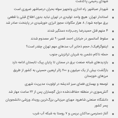
شهدای رحیمی پاکدشت
شهردار صباشهر: راه اندازی و‌تجهیز سوله بحران درصباشهر ضروری است
استاندار تهران: هیچ واحد تولیدی در تهران نباید بدون اطلاع قبلی با قطعی
برق مواجه شود/ ۸ هزار مگاوات مجوز انرژی خورشیدی در پایتخت صادر شد
۴ متهم قتل حمیدرضا رجب‌زاده دستگیر شدند
سقوط آسانسور در خیابان احمد قصیر؛ ۹ نفر مصدوم شدند
اینفوگرافیک/ حجم ذخایر آب سدهای مهم تهران چقدر است؟
حمله ناکام دشمن به شریان ترانزیتی جنوب
بازدیدهای شبانه صنعت برق در سمنان تا پایان پیک تابستان ادامه دارد
بازگشت بیش از یک میلیون و ۲۰۰ زائر اربعین حسینی به کشور از طریق
مرز‌های خوزستان
توسعه و بهسازی فضای سبز اندیشه در اولویت مدیریت شهری
آتش‌سوزی در منطقه حفاظت‌شده دیل گچساران پس از ۲۲ ساعت مهار شد
دانشگاه صنعتی شاهرود مهیای میزبانی بزرگ‌ترین رویداد ورزشی دانشجویان
پسر کشور
آغاز دسترسی ساکنان بریس و ۷ روستا به شبکه آب شرب