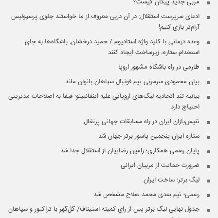
مربی جدید پیکان کیست؟
ادعای سرپرست استقلال: در آن دربی معروف از ما خواستند جلوی پرسپولیس
آرام‌تر بازی کنیم!
وعده ‌درمانی با کلید واژه استادیوم / حمید درخشان: باشگاه‌ها به جای
استخدام ستاره، زیرساخت ایجاد کنند
طارمی در راه باشگاه مشهور اروپا
بیان محمودی سرمربی تیم فوتبال سپاهان بانوان ماند
بیانیه تند اتحادیه لیگ‌های اروپایی علیه اینفانتینو: فیفا به اصلاحات مدیریتی
احتیاج دارد
تنیس‌بازان ایران در راه مسابقات جهانی پرتغال
ستاره ایران پنجمین پاسور برتر جهان شد
پایان رسمی همکاری؛ رامین رضاییان از استقلال جدا شد
ضرورت حمایت از مربیان ایرانی
لیگ برتر؛ ساخت ایران
رسمی؛ تیم بعدی محمد صلاح مشخص شد
جدول نهایی لیگ برتر پس از رای کمیته استیناف/ گل‌گهر با تراکتور و سپاهان