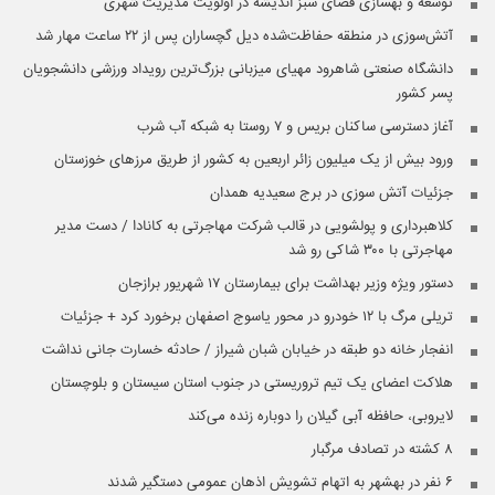
توسعه و بهسازی فضای سبز اندیشه در اولویت مدیریت شهری
آتش‌سوزی در منطقه حفاظت‌شده دیل گچساران پس از ۲۲ ساعت مهار شد
دانشگاه صنعتی شاهرود مهیای میزبانی بزرگ‌ترین رویداد ورزشی دانشجویان
پسر کشور
آغاز دسترسی ساکنان بریس و ۷ روستا به شبکه آب شرب
ورود بیش از یک میلیون زائر اربعین به کشور از طریق مرزهای خوزستان
جزئیات آتش سوزی در برج سعیدیه همدان
کلاهبرداری و پولشویی در قالب شرکت مهاجرتی به کانادا / دست مدیر
مهاجرتی با ۳۰۰ شاکی رو شد
دستور ویژه وزیر بهداشت برای بیمارستان ۱۷ شهریور برازجان
تریلی مرگ با ۱۲ خودرو در محور یاسوج اصفهان برخورد کرد + جزئیات
انفجار خانه دو طبقه در خیابان شبان شیراز / حادثه خسارت جانی نداشت
هلاکت اعضای یک تیم تروریستی در جنوب استان سیستان و بلوچستان
لایروبی، حافظه آبی گیلان را دوباره زنده می‌کند
۸ کشته در تصادف مرگبار
۶ نفر در بهشهر به اتهام تشویش اذهان عمومی دستگیر شدند