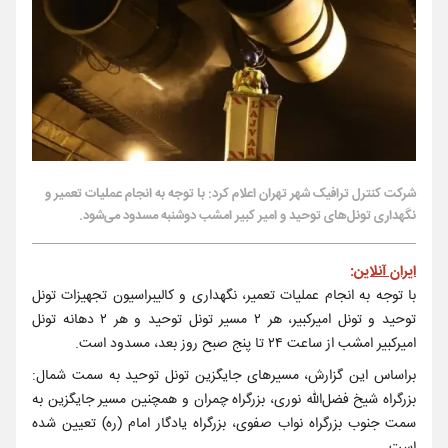
شرکت کنترل ترافیک شهر تهران اعلام کرد: با توجه به انجام عملیات تعمیر و
نگهداری تونل‌های توحید و امیر کبیر امشب دوشنبه مسدود می‌شود.
ایران آنلاین
:
با توجه به انجام عملیات تعمیر، نگهداری و کالیبراسیون تجهیزات تونل
توحید و تونل‌ امیرکبیر، هر ۲ مسیر تونل توحید و هر ۲ دهانه تونل‌
امیرکبیر امشب از ساعت ۲۴ تا پنج صبح روز بعد، مسدود است.
ب️راساس این گزارش، مسیرهای جایگزین تونل توحید به سمت شمال:️
بزرگراه شیخ فضل‌الله نوری، ️بزرگراه چمران و همچنین ️مسیر جایگزین به
سمت جنوب بزرگراه نواب صفوی، ️بزرگراه یادگار امام (ره) تعیین شده