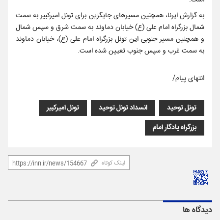
است.
به گزارش ایرنا، ه️مچنین مسیرهای جایگزین برای تونل امیرکبیر به سمت
شمال بزرگراه امام علی (ع) خیابان دماوند به سمت شرق و سپس شمال
و همچنین مسیر جنوبی این تونل بزرگراه امام علی (ع)، ️خیابان دماوند
به سمت غرب و سپس جنوب تعیین شده است.
انتهای پیام/
تونل توحید
انسداد تونل توحید
تونل‌ امیرکبیر
بزرگراه یادگار امام
لینک کوتاه
دیدگاه ها