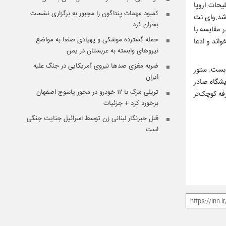
یحات اروپا
کمبود مهمات پنتاگون را مجبور به برگزاری نشست
اشد.وای نت
بحران کرد
مقایسه با
حمله گسترده موشکی و پهپادی صنعا به مواضع
اند و ادعا
نیروهای وابسته به عربستان در یمن
ضربه مغزی صدها نیروی آمریکایی در جنگ علیه
 بست. ستور
ایران
یشگاه صادر
تریلی مرگ با ۱۲ خودرو در محور یاسوج اصفهان
ه شدند. همچنین سه غرفه کوچک‌تر
برخورد کرد + جزئیات
قتل خبرنگار لبنانی زن توسط اسرائیل جنایت جنگی
است