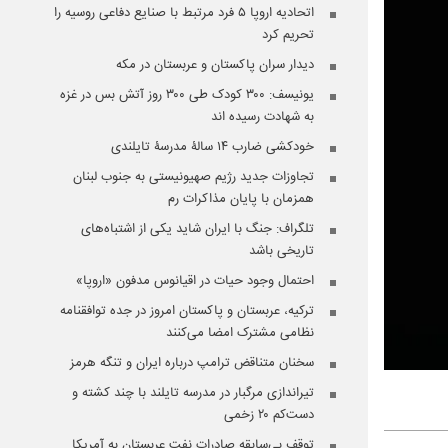
اتحادیه اروپا ۵ فرد مرتبط با صنایع دفاعی روسیه را
تحریم کرد
دیدار سران پاکستان و عربستان در مکه
یونیسف: ۳۰۰ کودک طی ۳۰۰ روز آتش بس در غزه
به شهادت رسیده اند
خودکشی ضارب ۱۴ سالۀ مدرسۀ تایلندی
تجاوزات جدید رژیم صهیونیستی به جنوب لبنان
همزمان با پایان مذاکرات رم
تلگراف: جنگ با ایران شاید یکی از اشتباه‌های
تاریخی باشد
احتمال وجود حیات در اقیانوس مدفون «اروپا»
ترکیه، عربستان و پاکستان امروز در جده توافقنامه
نظامی مشترک امضا می‌کنند
سخنان متناقض ترامپ درباره ایران و تنگه هرمز
تیراندازی مرگبار در مدرسه‌ تایلند با چند کشته و
دست‌کم ۲۰ زخمی
توقف بی‌سابقه صادرات نفت عربستان به آمریکا