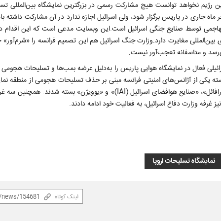
ین رژیم نخواهد توانست هیچ مشارکت رسمی در بزرگترین نمایشگاه بین‌المللی تسل
اه جاری در پاریس برگزار شود، ولی اسرائیل اجازه ندارد در آن مشارکت داشته ب
اجمی توسط صنایع جنگی اسرائیل است.این وبسایت مدعی است که این اقدام در 
بین‌المللی مغایرت دارد.وزارت جنگ اسرائیل هم این تصمیم فرانسه را «شرم‌آور» خو
رسد و متاسفانه تعجب‌آور نیست.
ائیلی فعال در نمایشگاه هوایی پاریس را به‌دلیل عرضه بمب‌ها و تسلیحات هجومی
ته یکی از آژانس‌های امنیتی فرانسه مبنی بر حذف تسلیحات هجومی از منطقه نما
شد.در پی این دستور، غرفه‌های شرکت‌های نظامی «البيت سیستمز»، «رافائل»، «صنایع هوافضای اسرائیل (IAI)» و «یوویژن» بست
ز غرفه وزارت دفاع اسرائیل، به فعالیت خود ادامه دادند.
نمایشگاه تسلیحات اروپا
لینک کوتاه