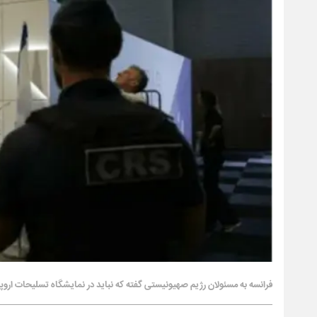
فرانسه به مسئولان رژیم صهیونیستی گفته که نباید در نمایشگاه تسلیحات اروپ