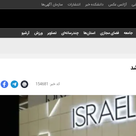
شی
آژانس عکس
دانشکده خبر
انتشارات
سازمان آگهی‌ها
جامعه
فضای مجازی
استان‌ها
چندرسانه‌ای
تصاویر
ورزش
آرشیو
شد
154681