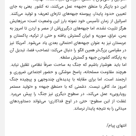
این دو بازیگر با منطق «جبهه» عمل می‌کنند، نه کشور. یعنی به جای
تعیین حدود پایدار، پیوسته جبهه‌های تازه‌ای تعریف و تولید می‌کنند.
اسرائیل از زمان تأسیس خود نمونه بارز این وضعیت است؛ مرزهایش
هرگز تثبیت نشده، اما جبهه‌های درگیری‌اش از مصر و اردن تا امروز به
یمن، عراق، سوریه و ایران گسترش یافته و حتی از ترکیه، پاکستان و
عربستان نیز به عنوان جبهه‌های احتمالی بعدی یاد می‌شود. آمریکا نیز
در مقیاسی بزرگ‌تر همین الگو را دنبال می‌کند؛ تصاحب فضا، تبدیل آن
به پایگاه، گشودن جبهه و گسترش سلطه.
اما باید هوشیار باشیم که جنگ به ساحت صرفاً نظامی تقلیل نیابد.
هرچند مقاومت مسلحانه، پاسخ موشکی و حضور اجتماعی ضروری و
ارجمند است، اما برای مقابله با پدیده‌ای چندوجهی و پیچیده جنگ
امروز ما، کافی نیست. دشمنی که با «منطق جبهه» و «تولید مستمر
رویارویی» عمل می‌کند، در سطوح دیگری نیز جنگ را پیش می‌برد.
غفلت از این سطوح- حتی در اوج فداکاری- می‌تواند دستاوردهای
میدانی را به نتیجه پایدار نرساند.
انتهای پیام/