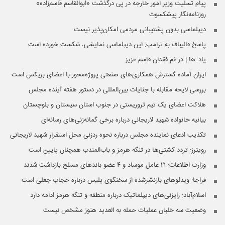
پیام تسلیت وزیر امور خارجه در پی درگذشت «ابوالقاسم قاسم‌زاده»
روزنامه‌نگار پیشکسوت
دیپلماسی بدون پشتیبانی مردمی امکان‌پذیر نیست
پاسخ قالیباف به ترامپ: این دیپلماسی نمایشی، شکست خورده است
یاد_ها | در غم فقدان قاسم عزیز
ایران آماده گسترش همکاری‌های صنعتی پروژه‌محور با اعضای بریکس است
بررسی لایحه مقابله با جنایات بین‌المللی در دستور هفته آینده مجلس
هلاکت اعضای یک تیم تروریستی در جنوب استان سیستان و بلوچستان
بیانیه خانواده شهید لاریجانی درباره برخی گمانه‌زنی‌های رسانه‌ای
تکذیب ادعای نماینده مجلس درباره نحوه ردزنی محل استقرار شهید لاریجانی
رویترز: تردد کشتی‌ها در تنگه هرمز و باب‌المندب همچنان پایین است
وزارت اطلاعات: ۲۱ عامل موساد و ۴ عضو باندهای مسلح بازداشت شدند
فراجا: ویدئوهای بازنشرشده از سخنگوی پلیس درباره حجاب جعلی است
اسلام‌آباد: رایزنی‌های دیپلماتیک درباره منطقه و تنگه هرمز ادامه دارد
وضعیت سه خلبان عملیات حمله به العدید هنوز مشخص نیست