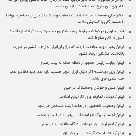
با اجرای این طرح زمینه فساد را از بین بردیم
️ کشورهای همسایه اجازه ندادند ضدنقلاب وارد شوند/ پس از محاصره، روابط
با همسایگان را گسترش دادیم
فشار خارجی در دولت چهاردهم به بیشترین حد خود رسیده/ انتظار داشتند
کشور تا الآن سقوط کند
فیلم/ رهبر شهید موافقت کردند که برای ایرانیان خارج از کشور در صورت
بازگشت، مشکلی ایجاد نشود
فیلم/ روایت رئیس جمهور از لحظه حمله به بیت رهبری
فیلم/ وزیر بهداشت: اگر دنبال ایران قوی هستیم،باید هم جنبه نظامیو هم،
جنبه علمی قوی باشد
فیلم/ سیل و طوفان وحشتناک در چین
فیلم / دولت، تمام‌قد پای کار ایران اسلامی
فیلم/ وضعیت قلعه‌نویی در هفته آینده مشخص می‌شود
فیلم/ اجتماع بزرگ «جاماندگان اربعین» در قلب پایتخت
فیلم / انفجار در انبار مهمات اردوگاه «التاجی» در عراق
فیلم / ثبات قیمت گوشت و مرغ در بازار