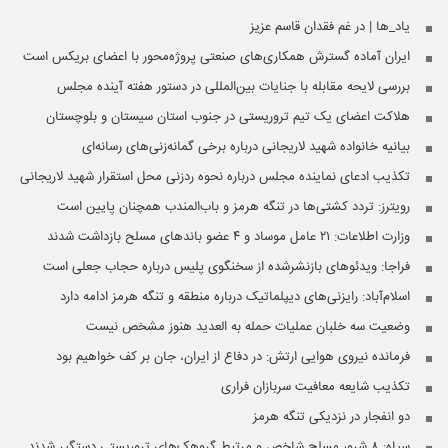
یاد_ها | در غم فقدان قاسم عزیز
ایران آماده گسترش همکاری‌های صنعتی پروژه‌محور با اعضای بریکس است
بررسی لایحه مقابله با جنایات بین‌المللی در دستور هفته آینده مجلس
هلاکت اعضای یک تیم تروریستی در جنوب استان سیستان و بلوچستان
بیانیه خانواده شهید لاریجانی درباره برخی گمانه‌زنی‌های رسانه‌ای
تکذیب ادعای نماینده مجلس درباره نحوه ردزنی محل استقرار شهید لاریجانی
رویترز: تردد کشتی‌ها در تنگه هرمز و باب‌المندب همچنان پایین است
وزارت اطلاعات: ۲۱ عامل موساد و ۴ عضو باندهای مسلح بازداشت شدند
فراجا: ویدئوهای بازنشرشده از سخنگوی پلیس درباره حجاب جعلی است
اسلام‌آباد: رایزنی‌های دیپلماتیک درباره منطقه و تنگه هرمز ادامه دارد
وضعیت سه خلبان عملیات حمله به العدید هنوز مشخص نیست
فرمانده نیروی هوایی ارتش: در دفاع از ایران، جان بر کف خواهیم بود
تکذیب شایعه معافیت سربازان فراری
دو انفجار در نزدیکی تنگه هرمز
سپاه: ۸ شرور مسلح شاخص و مرتبط گروهک‌های تروریستی دستگیر شدند