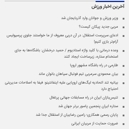
آخرین اخبار
ورزش
وزیر ورزش و جوانان وارد آذربایجان شد
مربی جدید پیکان کیست؟
ادعای سرپرست استقلال: در آن دربی معروف از ما خواستند جلوی پرسپولیس
آرام‌تر بازی کنیم!
وعده ‌درمانی با کلید واژه استادیوم / حمید درخشان: باشگاه‌ها به جای
استخدام ستاره، زیرساخت ایجاد کنند
طارمی در راه باشگاه مشهور اروپا
بیان محمودی سرمربی تیم فوتبال سپاهان بانوان ماند
بیانیه تند اتحادیه لیگ‌های اروپایی علیه اینفانتینو: فیفا به اصلاحات مدیریتی
احتیاج دارد
تنیس‌بازان ایران در راه مسابقات جهانی پرتغال
ستاره ایران پنجمین پاسور برتر جهان شد
پایان رسمی همکاری؛ رامین رضاییان از استقلال جدا شد
ضرورت حمایت از مربیان ایرانی