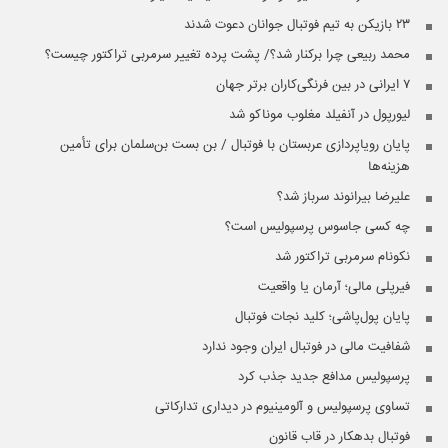
۲۳ بازیکن به تیم فوتبال جوانان دعوت شدند
محمد ربیعی چرا برکنار شد؟/ پشت پرده تغییر سرمربی تراکتور چیست؟
۷ ایرانی در بین فرنگی‌کاران برتر جهان
لیورپول در آنفیلد مغلوب موناکو شد
پایان رویاپردازی عربستان با فوتبال / بن بست بن‌سلمان برای تأمین
هزینه‌ها
علیرضا بیرانوند سرباز شد؟
چه کسی جاسوس پرسپولیس است؟
نکونام سرمربی تراکتور شد
فیرپلی مالی؛ آرمان یا واقعیت
پایان پول‌پاشی؛ کلید نجات فوتبال
شفافیت مالی در فوتبال ایران وجود ندارد
پرسپولیس مدافع جدید جذب کرد
تساوی پرسپولیس و آلومینیوم در دیداری تدارکاتی
فوتبال بدهکار در قاب قانون