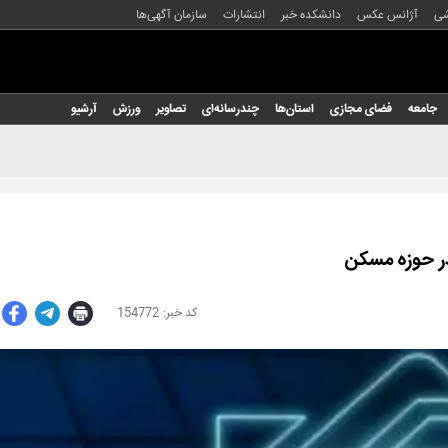
شی
آژانس عکس
دانشکده خبر
انتشارات
سازمان آگهی‌ها
جامعه
فضای مجازی
استان‌ها
چندرسانه‌ای
تصاویر
ورزش
آرشیو
در حوزه مسکن
154772