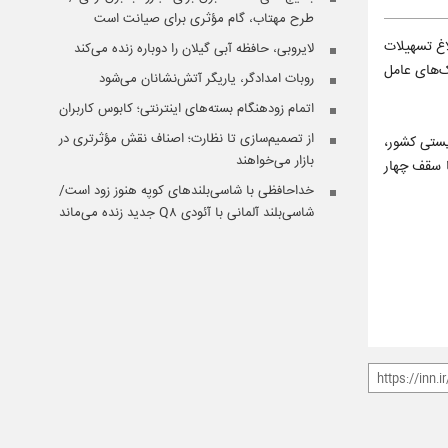
طرح مهتاب، گام مؤثری برای صیانت است
امه شماره 39307 /05 مورخ 30 /02 /1405 درخصوص ابلاغ تسهیلات
لایروبی، حافظه آبی گیلان را دوباره زنده می‌کند
ن تسهیلات به بانک‌های عامل
روبات امدادگر، یاریگر آتش‌نشانان می‌شود
اتمام زودهنگام بسته‌های اینترنتی؛ کابوس کاربران
از تصمیم‌سازی تا نظارت؛ اصناف نقش مؤثرتری در
مان بهزیستی کشور،
بازار می‌خواهند
ا سقف چهار
خداحافظی با شاسی‌بلندهای کوپه هنوز زود است/
شاسی‌بلند آلمانی با آئودی Q۸ جدید زنده می‌ماند