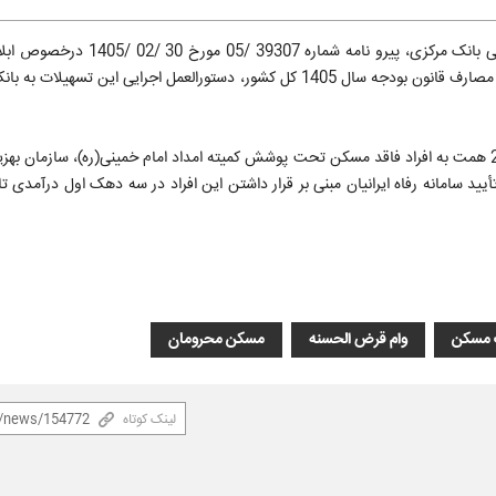
به گزارش پایگاه اطلاع‌رسانی دولت طبق اعلام روابط عمومی بانک مرکزی، پیرو ن
قرض¬الحسنه مسکن محرومین موضوع ردیف (2 -1 -5) جدول الزامات مصارف قانون بودجه سال 1405 کل کشور، دستورالعمل اجرایی ای
تسهیلات قرض الحسنه مسکن محرومین در سال 1405 تا سقف کلی 20 همت به افراد فاقد مسکن تحت پوشش کمیته امداد امام خمینی(ره)، ساز
أیید سامانه رفاه ایرانیان مبنی بر قرار داشتن این افراد در سه دهک اول درآمدی ت
 مسکن
وام قرض الحسنه
مسکن محرومان
لینک کوتاه