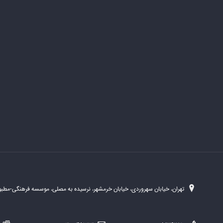
تهران، خیابان سهروردی، خیابان خرمشهر، نرسیده به مصلی، موسسه فرهنگی-مطبوع