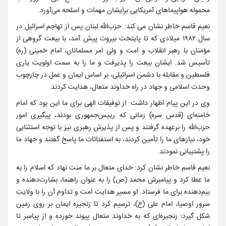
محموله هواپیماهای آمریکایی برایشان مهمات و اسلحه می‌آورد.
نعیم قاسم خاطر نشان می کند: حزب‌الله لبنان پس از تهاجم اسرائیل در
سال ۱۹۸۲ میلادی که تا پایتخت بیروت پیش آمد، با بیعت گروهی از
مؤمنان با رهبر انقلاب و امت و ولی امر مسلمانان، امام خمینی (ره)
تأسیس شد. ایشان بیعت را پذیرفت و ما را به سمت اولویت یاری
فلسطین و مقابله با دشمن اسرائیلی، بر اساس ایمان و عمل در چارچوب
وحدت اسلامی و جهاد در راه خداوند متعال، هدایت کردند.
وی در این پیام اظهار داشت: از توفیقات الهی برای ما این بود که امام
خامنه‌ای (قدس سره) زمانی که رییس‌جمهوری بودند، پیگیری امور
حزب‌الله را برعهده گرفتند و پس از پذیرش رهبری نیز با توجه استثنایی
خود، نیازهای ما را تأمین کردند، به استفتائات ما پاسخ گفتند و جهاد ما
را پشتیبانی نمودند.
نعیم قاسم خاطر نشان کرد: خدای متعال بر ما منت نهاد که اسلام را به
ما عطا کرد و پیامبرش محمد (ص) را به عنوان راهنما، بشارت‌دهنده و
بیم‌دهنده برای ما فرستاد. او مسیر هدایت امت و تداوم آن را با ولایتِ
سرور اوصیا، امام علی (ع)، ترسیم کرد تا زنجیره ایمان بر روی زمین
شکل گیرد؛ زنجیره‌ای که به خداوند متعال پیوند خورده و از پیامبر تا