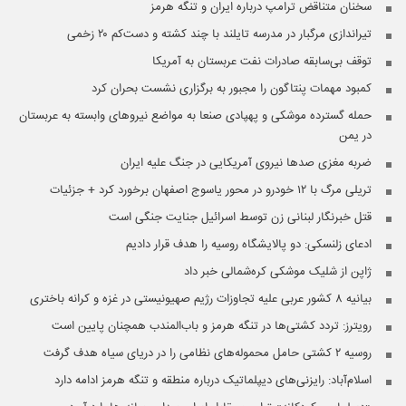
سخنان متناقض ترامپ درباره ایران و تنگه هرمز
تیراندازی مرگبار در مدرسه‌ تایلند با چند کشته و دست‌کم ۲۰ زخمی
توقف بی‌سابقه صادرات نفت عربستان به آمریکا
کمبود مهمات پنتاگون را مجبور به برگزاری نشست بحران کرد
حمله گسترده موشکی و پهپادی صنعا به مواضع نیروهای وابسته به عربستان
در یمن
ضربه مغزی صدها نیروی آمریکایی در جنگ علیه ایران
تریلی مرگ با ۱۲ خودرو در محور یاسوج اصفهان برخورد کرد + جزئیات
قتل خبرنگار لبنانی زن توسط اسرائیل جنایت جنگی است
ادعای زلنسکی: دو پالایشگاه روسیه را هدف قرار دادیم
ژاپن از شلیک موشکی کره‌شمالی خبر داد
بیانیه ۸ کشور عربی علیه تجاوزات رژیم صهیونیستی در غزه و کرانه باختری
رویترز: تردد کشتی‌ها در تنگه هرمز و باب‌المندب همچنان پایین است
روسیه ۲ کشتی حامل محموله‌های نظامی را در دریای سیاه هدف گرفت
اسلام‌آباد: رایزنی‌های دیپلماتیک درباره منطقه و تنگه هرمز ادامه دارد