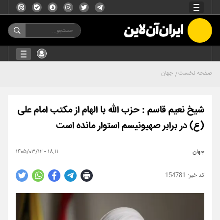
صفحه نخست
جهان
شیخ نعیم قاسم : حزب الله با الهام از مکتب امام علی
(ع) در برابر صهیونیسم استوار مانده است
جهان
۱۸:۱۱ - ۱۴۰۵/۰۳/۱۲
154781