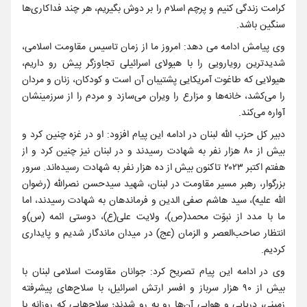
کرامت زندگی کنیم و پرچم اسلام را بر دوش بگیریم، هر چند فداکاری‌ها
سنگین باشد.
وی پیامش ادامه می دهد: امروز ما از زمان تاسیس مقاومت اسلامی،
شدیدترین رویارویی را با هیولای اسرائیلی تجاوزگر پیش رو داریم،
هیولایی که طاغوت آمریکایی پشتیبان آن است و کودکان، زنان و مردان
را می‌کشد، خانه‌ها و مزارع را ویران می‌سازد و مردم را از سرزمینشان
آواره می‌کند.
دبیر کل حزب الله لبنان در ادامه این پیام افزود: او در غزه چنین کرد و
بیش از ۸۰ هزار نفر به شهادت رسیدند و در لبنان نیز چنین کرد و از
هفتم اکتبر ۲۰۲۳ تاکنون بیش از ده هزار نفر به شهادت رسیده‌اند. سرور
بزرگوار، رهبر مسیر مقاومت در لبنان، شهید سیدحسن نصرالله (رضوان
الله علیه)، سید هاشم صفی الدین و فرماندهان به شهادت رسیدند، اما
ما با مدد از نبوّت محمد(ص)، ولایت علی(ع)، دوستی ائمه (س)و
انتظار صاحب‌العصر و الزمان (عج) در میدان ماندگار شدیم و پایداری
کردیم.
وی در ادامه این پیام تصریح کرد: جوانان مقاومت اسلامی لبنان با
بیش از ۹۰ هزار سرباز و افسر ارتش اسرائیل، با سلاح‌های پیشرفته
زمینی، دریایی و هوایی آن‌ها رو به رو شدند؛ سلاح‌هایی که روزانه با