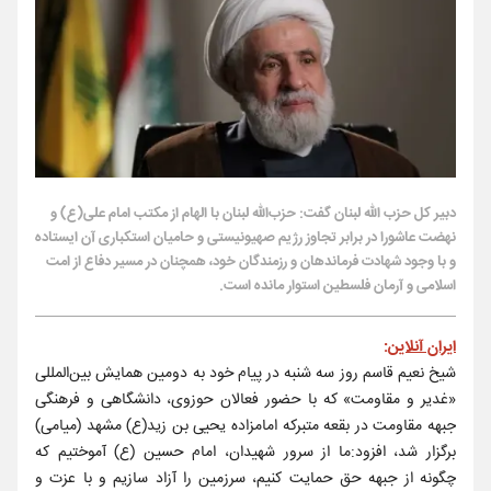
دبیر کل حزب الله لبنان گفت: حزب‌الله لبنان با الهام از مکتب امام علی(ع) و
نهضت عاشورا در برابر تجاوز رژیم صهیونیستی و حامیان استکباری آن ایستاده
و با وجود شهادت فرماندهان و رزمندگان خود، همچنان در مسیر دفاع از امت
اسلامی و آرمان فلسطین استوار مانده است.
ایران آنلاین
:
شیخ نعیم قاسم روز سه شنبه در پیام خود به دومین همایش بین‌المللی
«غدیر و مقاومت» که با حضور فعالان حوزوی، دانشگاهی و فرهنگی
جبهه مقاومت در بقعه متبرکه امامزاده یحیی بن زید(ع) مشهد (میامی)
برگزار شد، افزود:ما از سرور شهیدان، امام حسین (ع) آموختیم که
چگونه از جبهه حق حمایت کنیم، سرزمین را آزاد سازیم و با عزت و