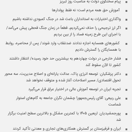
پیام سخنگوی دولت به مناسبت روز تبریز
️ آموزش حق همه مردم است؛ نه فقط پولدارها
واگذاری اختیارات به استانداران باعث شد در جنگ کمبودی نداشته باشیم
اگر ارز ترجیحی را حذف نمی‌کردیم، قطعاً در زمان جنگ قحطی پیش می‌آمد/
با اجرای این طرح زمینه فساد را از بین بردیم
️ کشورهای همسایه اجازه ندادند ضدنقلاب وارد شوند/ پس از محاصره، روابط
با همسایگان را گسترش دادیم
فشار خارجی در دولت چهاردهم به بیشترین حد خود رسیده/ انتظار داشتند
کشور تا الآن سقوط کند
دکتر پزشکیان: توسعه انرژی پاک، عدالت یارانه‌ای و اصلاح مدیریت، سه محور
تحول اقتصادی/ مسیر اصلاحات آغاز شده و متوقف نخواهد شد
تجربه ایران در توسعه آموزش عالی در اختیار عراق قرار می‌گیرد
علی ربیعی: آقای رئیس‌جمهور! چشمان نگران جامعه به گام‌های استوار
شماست
پورجمشیدیان: اربعین ۱۴۰۵ با کمترین مشکل و بالاترین سطح امنیت برگزار
شد
ایران و قرقیزستان بر گسترش همکاری‌های تجاری و معدنی تأکید کردند