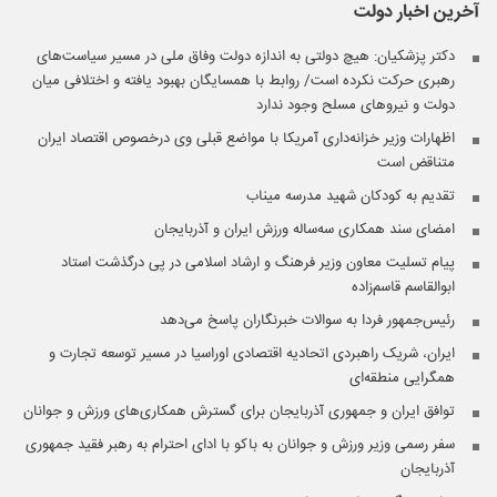
آخرین اخبار
دولت
دکتر پزشکیان: هیچ دولتی به اندازه دولت وفاق ملی در مسیر سیاست‌های
رهبری حرکت نکرده است/ روابط با همسایگان بهبود یافته و اختلافی میان
دولت و نیروهای مسلح وجود ندارد
اظهارات وزیر خزانه‌داری آمریکا با مواضع قبلی وی درخصوص اقتصاد ایران
متناقض است
تقدیم به کودکان شهید مدرسه میناب
امضای سند همکاری سه‌ساله ورزش ایران و آذربایجان
پیام تسلیت معاون وزیر فرهنگ و ارشاد اسلامی در پی درگذشت استاد
ابوالقاسم قاسم‌زاده
رئیس‌جمهور فردا به سوالات خبرنگاران پاسخ می‌دهد
ایران، شریک راهبردی اتحادیه اقتصادی اوراسیا در مسیر توسعه تجارت و
همگرایی منطقه‌ای
توافق ایران و جمهوری آذربایجان برای گسترش همکاری‌های ورزش و جوانان
سفر رسمی وزیر ورزش و جوانان به باکو با ادای احترام به رهبر فقید جمهوری
آذربایجان