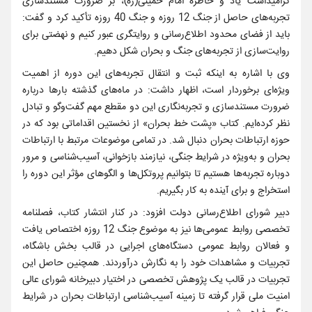
گرامیداشت یاد و خاطره امام خمینی(ره)، بر ضرورت مستندسازی
تجربه‌های حاصل از جنگ 12 روزه و جنگ 40 روزه تأکید کرد و گفت:
باید از فضای محدود اطلاع‌رسانی و روایتگری عبور کنیم و نهضتی برای
روایت‌سازی از تجربه‌های جنگ و بحران شکل دهیم.
وی با اشاره به اینکه ثبت و انتقال تجربه‌های این دوره از اهمیت
ویژه‌ای برخوردار است، اظهار داشت: در ماه‌های گذشته بارها درباره
ضرورت مستندسازی و تجربه‌نگاری این دو مقطع مهم گفت‌وگو و تبادل
نظر کرده‌ایم. کتاب «پشت خط بحران» از نخستین اقداماتی بود که در
حوزه ارتباطات بحران دنبال شد. در تمامی موضوعات مرتبط با ارتباطات
بحران و به‌ویژه در شرایط جنگی، نیازمند بازخوانی، آسیب‌شناسی و مرور
دوباره تجربه‌ها هستیم تا بتوانیم پروتکل‌ها و الگوهای مؤثر این دوره را
استخراج و برای آینده به کار بگیریم.
دبیر شورای اطلاع‌رسانی دولت افزود: در کنار انتشار کتاب، فصلنامه
تخصصی روابط عمومی‌ها نیز به موضوع جنگ 12 روزه اختصاص یافت
و فعالان روابط عمومی دستگاه‌های اجرایی در قالب بخش باشگاه،
تجربیات و مشاهدات خود را به نگارش درآوردند. همچنین حاصل این
تجربیات در قالب یک پژوهش تخصصی در اختیار دبیرخانه شورای عالی
امنیت ملی قرار گرفته تا زمینه آسیب‌شناسی ارتباطات بحران در شرایط