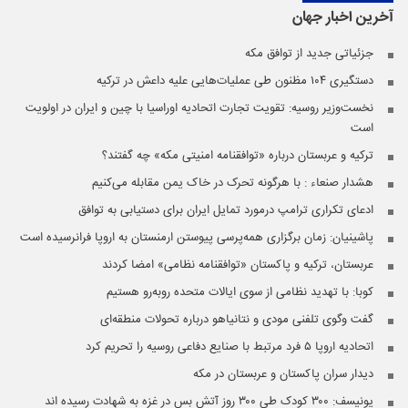
آخرین اخبار
جهان
جزئیاتی جدید از توافق مکه
دستگیری ۱۰۴ مظنون طی عملیات‌هایی علیه داعش در ترکیه
نخست‌وزیر روسیه:‌ تقویت تجارت اتحادیه اوراسیا با چین و ایران در اولویت
است
ترکیه و عربستان درباره «توافقنامه امنیتی مکه» چه گفتند؟
هشدار صنعاء : با هرگونه تحرک در خاک یمن مقابله می‌کنیم
ادعای تکراری ترامپ درمورد تمایل ایران برای دستیابی به توافق
پاشینیان: زمان برگزاری همه‌پرسی پیوستن ارمنستان به اروپا فرانرسیده است
عربستان، ترکیه و پاکستان «توافقنامه نظامی» امضا کردند
کوبا: با تهدید نظامی از سوی ایالات متحده روبه‌رو هستیم
گفت وگوی تلفنی مودی و نتانیاهو درباره تحولات منطقه‌ای
اتحادیه اروپا ۵ فرد مرتبط با صنایع دفاعی روسیه را تحریم کرد
دیدار سران پاکستان و عربستان در مکه
یونیسف: ۳۰۰ کودک طی ۳۰۰ روز آتش بس در غزه به شهادت رسیده اند