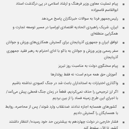
پیام تسلیت معاون وزیر فرهنگ و ارشاد اسلامی در پی درگذشت استاد
ابوالقاسم قاسم‌زاده
رئیس‌جمهور فردا به سوالات خبرنگاران پاسخ می‌دهد
ایران، شریک راهبردی اتحادیه اقتصادی اوراسیا در مسیر توسعه تجارت و
همگرایی منطقه‌ای
توافق ایران و جمهوری آذربایجان برای گسترش همکاری‌های ورزش و جوانان
سفر رسمی وزیر ورزش و جوانان به باکو با ادای احترام به رهبر فقید جمهوری
آذربایجان
پیام سخنگوی دولت به مناسبت روز تبریز
️ آموزش حق همه مردم است؛ نه فقط پولدارها
واگذاری اختیارات به استانداران باعث شد در جنگ کمبودی نداشته باشیم
اگر ارز ترجیحی را حذف نمی‌کردیم، قطعاً در زمان جنگ قحطی پیش می‌آمد/
با اجرای این طرح زمینه فساد را از بین بردیم
️ کشورهای همسایه اجازه ندادند ضدنقلاب وارد شوند/ پس از محاصره، روابط
با همسایگان را گسترش دادیم
فشار خارجی در دولت چهاردهم به بیشترین حد خود رسیده/ انتظار داشتند
کشور تا الآن سقوط کند