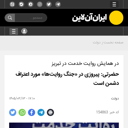
صفحه نخست
دولت
در همایش روایت خدمت در تبریز
حضرتی: پیروزی در «جنگ روایت‌ها» مورد اعتراف
دشمن است
دولت
۱۷:۱۰ - ۱۴۰۵/۰۳/۱۳
154863