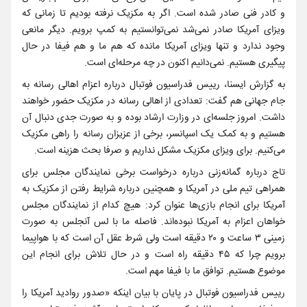
و کادر فنی صادر شده است. اگر به مکزیک نرفته بودیم تا زمانی که
ویزای آمریکا صادر نمی‌شد نمی‌توانستیم به کمپ برویم. دیگر مانعی
وجود ندارد و تنها ویزای آمریکا مانده که هم ما و هم فیفا در حال
پیگیری هستیم. نمی‌دانیم اکنون در چه مرحله‌ای است.
به گزارش ایسنا، رییس فدراسیون فوتبال درباره اعزام اهالی رسانه به
جام جهانی هم گفت: تعدادی از اهالی رسانه در مکزیک حضور خواهند
داشت. امروز جلسه‌ای در وزارت ارشاد بوده و به صورت جدی دنبال آن
هستیم و به کمک یک اسپانسر، برخی از عزیزان رسانه را راهی مکزیک
می‌کنیم. برای ویزای مکزیک مشکل نداریم و صرفا بحث هزینه است.
تاج درباره گمانه‌زنی درباره درخواست برخی نمایندگان مجلس برای
همراهی تیم ملی در آمریکا و همچنین درباره شرایط رفتن از مکزیک به
آمریکا برای انجام بازی‌ها عنوان کرد: هیچ کدام از نمایندگان مجلس
خواهان اعزام به آمریکا نبوده‌اند. فاصله ما با لس آنجلس به صورت
زمینی ۳ ساعت و ۲۰ دقیقه است ولی شرط عقل آن است که با هواپیما
برویم چرا که ۴۵ دقیقه راه است و در حال تلاش برای انجام این
موضوع هستیم. توافق ما با فیفا مهم است.
رییس فدراسیون فوتبال در پایان با بیان اینکه «صدور روادید آمریکا را