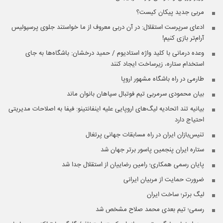
مربی جدید پیکان کیست؟
ادعای سرپرست استقلال: در آن دربی معروف از ما خواستند جلوی پرسپولیس
آرام‌تر بازی کنیم!
وعده ‌درمانی با کلید واژه استادیوم / حمید درخشان: باشگاه‌ها به جای
استخدام ستاره، زیرساخت ایجاد کنند
طارمی در راه باشگاه مشهور اروپا
بیان محمودی سرمربی تیم فوتبال سپاهان بانوان ماند
بیانیه تند اتحادیه لیگ‌های اروپایی علیه اینفانتینو: فیفا به اصلاحات مدیریتی
احتیاج دارد
تنیس‌بازان ایران در راه مسابقات جهانی پرتغال
ستاره ایران پنجمین پاسور برتر جهان شد
پایان رسمی همکاری؛ رامین رضاییان از استقلال جدا شد
ضرورت حمایت از مربیان ایرانی
لیگ برتر؛ ساخت ایران
رسمی؛ تیم بعدی محمد صلاح مشخص شد