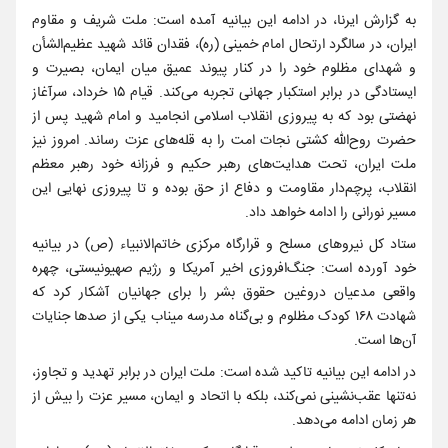
به گزارش ایرنا، در ادامه این بیانیه آمده است: ملت شریف و مقاوم
ایران، در سالگرد ارتحال امام خمینی (ره)، فقدان قائد شهید عظیم‌الشأن
و شهدای مظلوم خود را در کنار پیوند عمیق میان ایمان، بصیرت و
ایستادگی در برابر استکبار جهانی تجربه می‌کند. قیام ۱۵ خرداد، سرآغاز
نهضتی بود که به پیروزی انقلاب اسلامی انجامید و امام شهید پس از
حضرت روح‌الله کشتی نجات امت را به قله‌های عزت رساند. امروز نیز
ملت ایران، تحت هدایت‌های رهبر حکیم و فرزانه خود رهبر معظم
انقلاب، پرچم‌دار مقاومت و دفاع از حق بوده و تا پیروزی نهایی این
مسیر نورانی را ادامه خواهد داد.
ستاد کل نیروهای مسلح و قرارگاه مرکزی خاتم‌الانبیاء (ص) در بیانیه
خود آورده است: جنگ‌افروزی اخیر آمریکا و رژیم صهیونیستی، چهره‌
واقعی مدعیان دروغین حقوق بشر را برای جهانیان آشکار کرد که
شهادت ۱۶۸ کودک مظلوم و بی‌گناه مدرسه میناب یکی از صدها جنایات
آن‌ها است.
در ادامه این بیانیه تاکید شده است: ملت ایران در برابر تهدید و تجاوز،
نه‌تنها عقب‌نشینی نمی‌کند، بلکه با اتحاد و ایمان، مسیر عزت را بیش از
هر زمان ادامه می‌دهد.