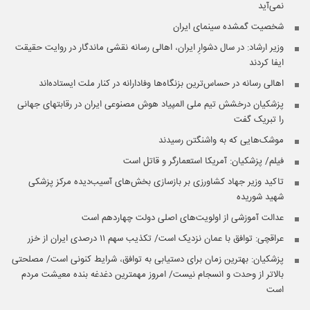
نمی‌آید
شخصیت گمشده سینمای ایران
وزیر ارشاد: در سال دشوارِ ایران، اهالی رسانه نقشی ماندگار در روایت حقیقت
ایفا کردند
اهالی رسانه در حساس‌ترین بزنگاه‌ها وفادارانه در کنار ملت ایستاده‌اند
پزشکیان درخشش تیم ملی المپیاد هوش مصنوعی ایران در رقابتهای جهانی
را تبریک گفت
موشک‌هایی که به واشنگتن رسیدند
فیلم/ پزشکیان: آمریکا استعمارگر و قاتل است
تاکید وزیر جهاد کشاورزی بر بازسازی بخش‌های آسیب‌دیده مرکز پزشکی
شهید شوریده
عدالت آموزشی از اولویت‌های اصلی دولت چهاردهم است
عراقچی: توافق با عمان نزدیک است/ تکذیب سهم ۱۱ درصدی ایران از خزر
پزشکیان: بهترین زمان برای دستیابی به توافق، شرایط کنونی است/ مصلحتی
بالاتر از وحدت و انسجام نیست/ امروز مهمترین دغدغه بنده معیشت مردم
است