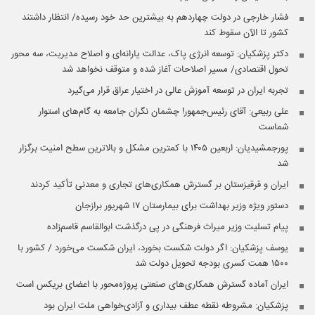
فشار خارجی در دولت چهاردهم به بیشترین حد خود رسیده/ انتظار داشتند
کشور تا الآن سقوط کند
دکتر پزشکیان: توسعه انرژی پاک، عدالت یارانه‌ای و اصلاح مدیریت، سه محور
تحول اقتصادی/ مسیر اصلاحات آغاز شده و متوقف نخواهد شد
تجربه ایران در توسعه آموزش عالی در اختیار عراق قرار می‌گیرد
علی ربیعی: آقای رئیس‌جمهور! چشمان نگران جامعه به گام‌های استوار
شماست
پورجمشیدیان: اربعین ۱۴۰۵ با کمترین مشکل و بالاترین سطح امنیت برگزار
شد
ایران و قرقیزستان بر گسترش همکاری‌های تجاری و معدنی تأکید کردند
دستور ویژه وزیر بهداشت برای بیمارستان ۱۷ شهریور برازجان
پیام تسلیت وزیر میراث فرهنگی در پی درگذشت ابوالقاسم قاسم‌زاده
یوسف پزشکیان: اگر دولت شکست بخورد، ایران شکست می‌خورد / کشور با
۱۵۰۰ همت کسری بودجه تحویل دولت شد
ایران آماده گسترش همکاری‌های صنعتی پروژه‌محور با اعضای بریکس است
پزشکیان: مشروطه نقطه عطف بیداری و آزادی‌خواهی ملت ایران بود