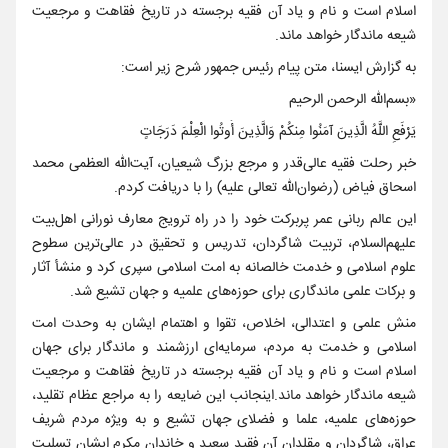
اسلام است و نام و یاد آن فقیه برجسته در تاریخ فقاهت و مرجعیت
شیعه ماندگار خواهد ماند.
به گزارش ایسنا، متن پیام رئیس جمهور شرح زیر است:
«بسم‌الله الرحمن الرحیم
یَرْفَعِ اللَّهُ الَّذِینَ آمَنُوا مِنکُمْ وَالَّذِینَ أُوتُوا الْعِلْمَ دَرَجَاتٍ
خبر رحلت فقیه عالی‌قدر و مرجع بزرگ شیعیان، آیت‌الله العظمی محمد
اسحاق فیاض (رضوان‌الله تعالی علیه) را با دریافت کردم.
این عالم ربانی عمر پربرکت خود را در راه ترویج معارف نورانی اهل‌بیت
علیهم‌السلام، تربیت شاگردان، تدریس و تحقیق در عالی‌ترین سطوح
علوم اسلامی و خدمت خالصانه به امت اسلامی سپری کرد و منشأ آثار
و برکات علمی ماندگاری برای حوزه‌های علمیه و جهان تشیع شد.
منش علمی و اعتدالی، اخلاص، تقوا و اهتمام ایشان به وحدت امت
اسلامی و خدمت به مردم، سرمایه‌ای ارزشمند و ماندگار برای جهان
اسلام است و نام و یاد آن فقیه برجسته در تاریخ فقاهت و مرجعیت
شیعه ماندگار خواهد ماند.اینجانب این ضایعه را به مراجع عظام تقلید،
حوزه‌های علمیه، علما و فضلای جهان تشیع و به ویژه مردم شریف
عراق، شاگردان و مقلدان آن فقید سعید و خاندان مکرم ایشان تسلیت