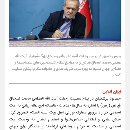
رئیس جمهور در پیامی رحلت فقیه عالی قدر و مرجع بزرگ شیعیان آیت الله
عظمی محمد اسحاق فیاض را به مراجع عظام تقلید،حوزه‌های علمیه،علما و
فضلای جهان تشیع به ویژه مردم شریف عراق و خانواده مکرم ایشان تسلیت
گفت.
ایران آنلاین
:
مسعود پزشکیان در پیام تسلیت رحلت آیت الله العظمی محمد اسحاق
فیاض (رض) با اشاره به سال‌ها خدمات خالصانه این عالم ربانی به امت
اسلامی در راه ترویج معارف نورانی اهل بیت علیه السلام تصریح کرد:
منش علمی و اعتدالی،اخلاص،تقوا و اهتمام ایشان به وحدت امت
اسلامی و خدمت به مردم سرمایه‌ای ارزشمند و ماندگار برای جهان