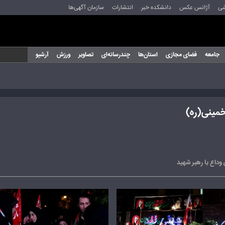
شی
آژانس عکس
دانشکده خبر
انتشارات
سازمان آگهی‌ها
جامعه
فضای مجازی
استان‌ها
چندرسانه‌ای
تصاویر
ورزش
آرشیو
خمینی(ره)
داع با رهبر شهید