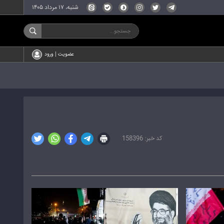
شنبه، ۱۷ مرداد ۱۴۰۵
عضویت | ورود
158396